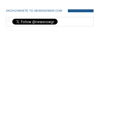
ΑΚΟΛΟΥΘΗΣΤΕ ΤΟ NEWSNOWGR.COM