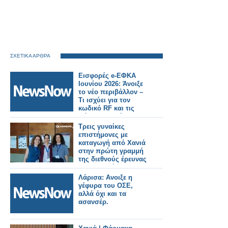
ΣΧΕΤΙΚΑ ΑΡΘΡΑ
Εισφορές e-ΕΦΚΑ
Ιουνίου 2026: Άνοιξε
το νέο περιβάλλον –
Τι ισχύει για τον
κωδικό RF και τις
πάγιες εντολές
Τρεις γυναίκες
επιστήμονες με
καταγωγή από Χανιά
στην πρώτη γραμμή
της διεθνούς έρευνας
στη φυσική
Λάρισα: Ανοιξε η
γέφυρα του ΟΣΕ,
αλλά όχι και τα
ασανσέρ.