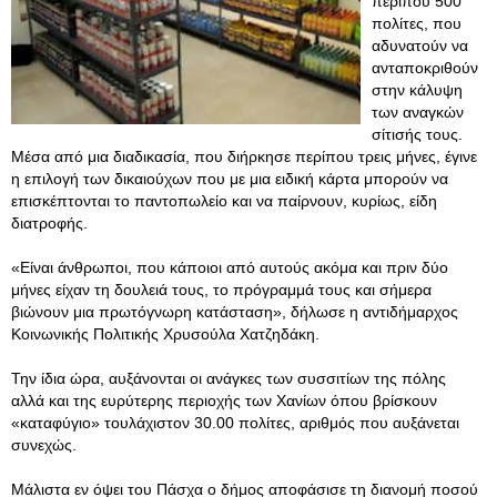
περίπου 500
πολίτες, που
αδυνατούν να
ανταποκριθούν
στην κάλυψη
των αναγκών
σίτισής τους.
Μέσα από μια διαδικασία, που διήρκησε περίπου τρεις μήνες, έγινε
η επιλογή των δικαιούχων που με μια ειδική κάρτα μπορούν να
επισκέπτονται το παντοπωλείο και να παίρνουν, κυρίως, είδη
διατροφής.
«Είναι άνθρωποι, που κάποιοι από αυτούς ακόμα και πριν δύο
μήνες είχαν τη δουλειά τους, το πρόγραμμά τους και σήμερα
βιώνουν μια πρωτόγνωρη κατάσταση», δήλωσε η αντιδήμαρχος
Κοινωνικής Πολιτικής Χρυσούλα Χατζηδάκη.
Την ίδια ώρα, αυξάνονται οι ανάγκες των συσσιτίων της πόλης
αλλά και της ευρύτερης περιοχής των Χανίων όπου βρίσκουν
«καταφύγιο» τουλάχιστον 30.00 πολίτες, αριθμός που αυξάνεται
συνεχώς.
Μάλιστα εν όψει του Πάσχα ο δήμος αποφάσισε τη διανομή ποσού