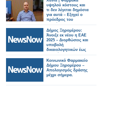
Χανιά | Φάρμακα
υψηλού κόστους και
τι δεν λέγεται δημόσια
για αυτά – Εξηγεί ο
πρόεδρος του
Συλλόγου
Φαρμακοποιών
Δήμος Ξηρομέρου:
Μανώλης
Άνοιξε εκ νέου η ΕΑΕ
Κατσαράκης
2025 – Διορθώσεις και
υποβολή
δικαιολογητικών έως
20 Μαΐου.
Κοινωνικό Φαρμακείο
Δήμου Ξηρομέρου –
Απολογισμός δράσης
μέχρι σήμερα.