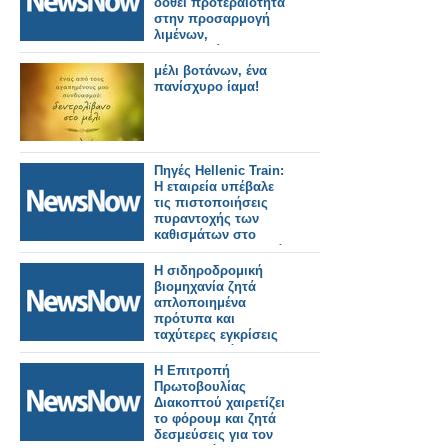
δοθεί προτεραιότητα
στην προσαρμογή
λιμένων,
αεροδρομίων και
σιδηροδρόμων για
μέλι βοτάνων, ένα
στρατιωτική χρήση.
πανίσχυρο ίαμα!
Πηγές Hellenic Train:
H εταιρεία υπέβαλε
τις πιστοποιήσεις
πυραντοχής των
καθισμάτων στo
Intercity 62 που ζητά
η ΡΑΣ
Η σιδηροδρομική
βιομηχανία ζητά
απλοποιημένα
πρότυπα και
ταχύτερες εγκρίσεις
για την επιτάχυνση
της ανάπτυξης του
Η Επιτροπή
ERTMS και την
Πρωτοβουλίας
επίτευξη των στόχων
Διακοπτού χαιρετίζει
του ΔΕΔ-Μ σε όλη την
το φόρουμ και ζητά
Ευρώπη.
δεσμεύσεις για τον