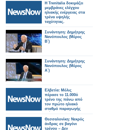
Η Trenitalia δοκιμάζει
μεμβράνες ελέγχου
ηλιακής ενέργειας στα
τρένα υψηλής
ταχύτητας.
Συνάντηση: Δημήτρης
Νανόπουλος (Μέρος
Β΄)
Συνάντηση: Δημήτρης
Νανόπουλος (Μέρος
Α΄)
Ελβετία: Μόλις
πέρασε το 11.000ό
τρένο της πάνω από
τον πρώτο ηλιακό
σταθμό παραγωγής
ενέργειας στον
κόσμο.
Θεσσαλονίκη: Νεκρός
άνδρας σε βαγόνι
τρένου – Δεν