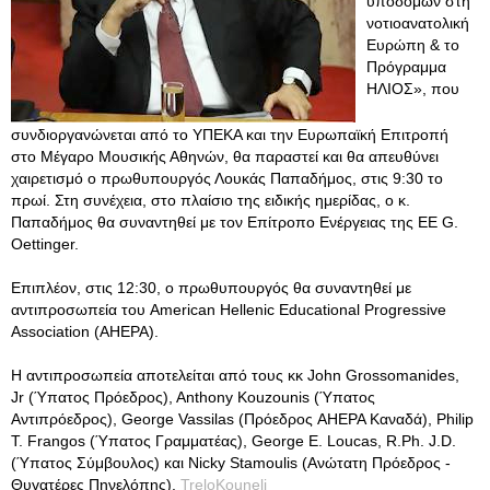
υποδομών στη
νοτιοανατολική
Ευρώπη & το
Πρόγραμμα
ΗΛΙΟΣ», που
συνδιοργανώνεται από το ΥΠΕΚΑ και την Ευρωπαϊκή Επιτροπή
στο Μέγαρο Μουσικής Αθηνών, θα παραστεί και θα απευθύνει
χαιρετισμό ο πρωθυπουργός Λουκάς Παπαδήμος, στις 9:30 το
πρωί. Στη συνέχεια, στο πλαίσιο της ειδικής ημερίδας, ο κ.
Παπαδήμος θα συναντηθεί με τον Επίτροπο Ενέργειας της ΕΕ G.
Oettinger.
Επιπλέον, στις 12:30, ο πρωθυπουργός θα συναντηθεί με
αντιπροσωπεία του American Hellenic Educational Progressive
Association (AHEPA).
Η αντιπροσωπεία αποτελείται από τους κκ John Grossomanides,
Jr (Ύπατος Πρόεδρος), Anthony Kouzounis (Ύπατος
Αντιπρόεδρος), George Vassilas (Πρόεδρος AHEPA Καναδά), Philip
T. Frangos (Ύπατος Γραμματέας), George E. Loucas, R.Ph. J.D.
(Ύπατος Σύμβουλος) και Nicky Stamoulis (Ανώτατη Πρόεδρος -
Θυγατέρες Πηνελόπης).
TreloKouneli