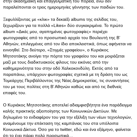
στην ακαδημαϊκή και επαγγελματική του πορεία, ενώ δεν
παραλείπονται οι τρεις ημερομηνίες γέννησης των παιδιών του.
Ξεφυλλίζοντας με «κλικ» τα δεκαέξι albums της σελίδας του,
ξεχωρίζουν για τα πολλά «Likes» δύο συγκεκριμένα. Το πρώτο
album «Δικές μου, αγαπημένες φωτογραφίες» περιέχει
φωτογραφίες από το προσωπικό αρχείο του Βουλευτή της Β’
Αθηνών, επιλεγμένες από τον ίδιο αποκλειστικά, όπως αφήνεται να
εννοηθεί. Στο δεύτερο, «Στιγμές γραφείου», ο Κυριάκος
Μητσοτάκης ανοίγει την πόρτα του γραφείου του και μοιράζεται
μαζί με τους διαδικτυακούς φίλους του εικόνες από την
καθημερινότητα του στην οδό Χαλκοκονδύλη. Εκτός από τα
παραπάνω, υπάρχουν φωτογραφίες σχετικά με τη δράση του ως
Τομεάρχης Περιβάλλοντος της Νέας Δημοκρατίας, τις συναντήσεις
του με τους πολίτες στη Β’ Αθηνών καθώς και από τις διεθνείς
επαφές του.
Ο Κυριάκος Μητσοτάκης αποτελεί αδιαμφισβήτητα ένα παράδειγμα
καλής πρακτικής αξιοποίησης των Κοινωνικών Δικτύων. Με
δηλωμένο το ενδιαφέρον του για την εξέλιξη των νέων τεχνολογιών,
αναμένουμε την επέκταση της καμπάνιας του στα υπόλοιπα
Κοινωνικά Δίκτυα. Όσο για το twitter, εδώ και ένα εξάμηνο, φαίνεται
ότι το έχει πάρει πολύ προσωπικά…