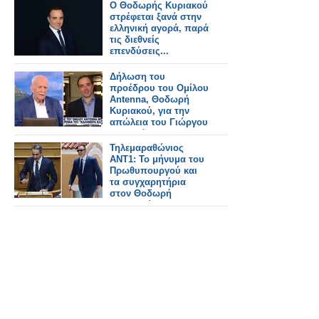
του Ομίλου Antenna,
Ο Θοδωρής Κυριακού
στη Ρώμη
στρέφεται ξανά στην
ελληνική αγορά, παρά
τις διεθνείς
επενδύσεις...
Δήλωση του
προέδρου του Ομίλου
Antenna, Θοδωρή
Κυριακού, για την
απώλεια του Γιώργου
Παπαδάκη
Τηλεμαραθώνιος
ANT1: Το μήνυμα του
Πρωθυπουργού και
τα συγχαρητήρια
στον Θοδωρή
Κυριακού