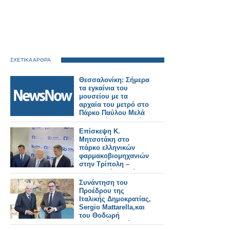
ΣΧΕΤΙΚΑ ΑΡΘΡΑ
Θεσσαλονίκη: Σήμερα
τα εγκαίνια του
μουσείου με τα
αρχαία του μετρό στο
Πάρκο Παύλου Μελά
παρουσία Μητσοτάκη
– Μενδώνη.
Επίσκεψη Κ.
Μητσοτάκη στο
πάρκο ελληνικών
φαρμακοβιομηχανιών
στην Τρίπολη –
Παραγωγή φαρμάκων
για όλη την Ευρώπη
Συνάντηση του
Προέδρου της
Ιταλικής Δημοκρατίας,
Sergio Mattarella,και
του Θοδωρή
Κυριακού, Προέδρου