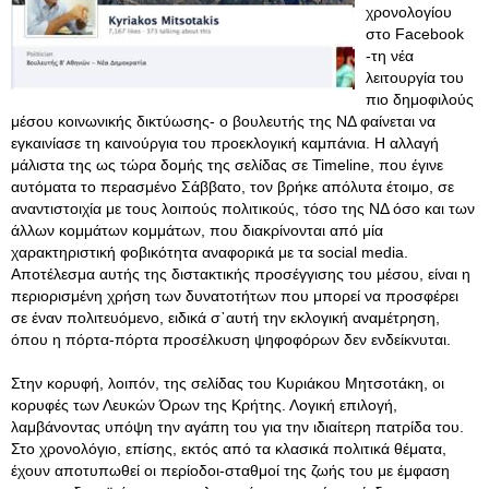
χρονολογίου
στο Facebook
-τη νέα
λειτουργία του
πιο δημοφιλούς
μέσου κοινωνικής δικτύωσης- ο βουλευτής της ΝΔ φαίνεται να
εγκαινίασε τη καινούργια του προεκλογική καμπάνια. Η αλλαγή
μάλιστα της ως τώρα δομής της σελίδας σε Timeline, που έγινε
αυτόματα το περασμένο Σάββατο, τον βρήκε απόλυτα έτοιμο, σε
αναντιστοιχία με τους λοιπούς πολιτικούς, τόσο της ΝΔ όσο και των
άλλων κομμάτων κομμάτων, που διακρίνονται από μία
χαρακτηριστική φοβικότητα αναφορικά με τα social media.
Αποτέλεσμα αυτής της διστακτικής προσέγγισης του μέσου, είναι η
περιορισμένη χρήση των δυνατοτήτων που μπορεί να προσφέρει
σε έναν πολιτευόμενο, ειδικά σ᾽αυτή την εκλογική αναμέτρηση,
όπου η πόρτα-πόρτα προσέλκυση ψηφοφόρων δεν ενδείκνυται.
Στην κορυφή, λοιπόν, της σελίδας του Kυριάκου Μητσοτάκη, οι
κορυφές των Λευκών Όρων της Κρήτης. Λογική επιλογή,
λαμβάνοντας υπόψη την αγάπη του για την ιδιαίτερη πατρίδα του.
Στο χρονολόγιο, επίσης, εκτός από τα κλασικά πολιτικά θέματα,
έχουν αποτυπωθεί οι περίοδοι-σταθμοί της ζωής του με έμφαση