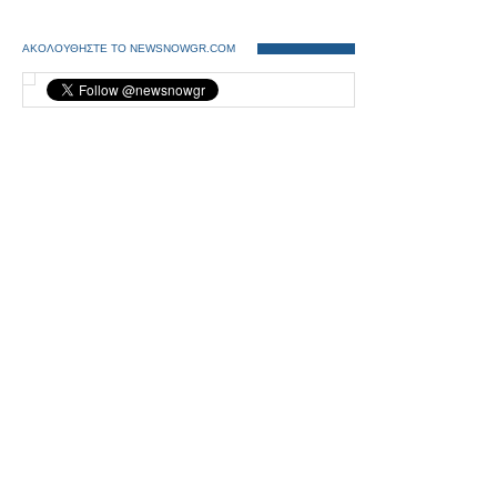
ΑΚΟΛΟΥΘΗΣΤΕ ΤΟ NEWSNOWGR.COM