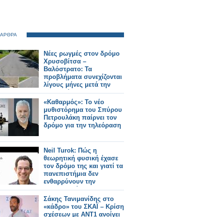
 ΑΡΘΡΑ
Νέες ρωγμές στον δρόμο
Χρυσοβίτσα –
Βαλόστρατο: Τα
προβλήματα συνεχίζονται
λίγους μήνες μετά την
ασφαλτόστρωση
«Καθαρμός»: Το νέο
μυθιστόρημα του Σπύρου
Πετρουλάκη παίρνει τον
δρόμο για την τηλεόραση
Neil Turok: Πώς η
θεωρητική φυσική έχασε
τον δρόμο της και γιατί τα
πανεπιστήμια δεν
ενθαρρύνουν την
πρωτοτυπία
Σάκης Τανιμανίδης στο
«κάδρο» του ΣΚΑΪ – Κρίση
σχέσεων με ΑΝΤ1 ανοίγει