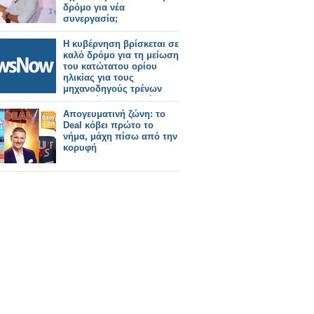
δρόμο για νέα
συνεργασία;
Η κυβέρνηση βρίσκεται σε
καλό δρόμο για τη μείωση
του κατώτατου ορίου
ηλικίας για τους
μηχανοδηγούς τρένων
στα 18 έτη στη Μεγάλη
Βρετανία
Απογευματινή ζώνη: το
Deal κόβει πρώτο το
νήμα, μάχη πίσω από την
κορυφή