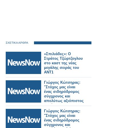
ΣΧΕΤΙΚΑ ΑΡΘΡΑ
«Σπιλιάδες»: Ο
Στράτος Τζώρτζογλου
στο καστ της νέας
μεγάλης σειράς του
ΑΝΤ1
Γιώργος Κώτσηρας:
"Στόχος μας είναι
ένας σιδηρόδρομος
σύγχρονος και
απολύτως αξιόπιστος
για όλους τους
πολίτες".
Γιώργος Κώτσηρας:
"Στόχος μας είναι
ένας σιδηρόδρομος
σύγχρονος και