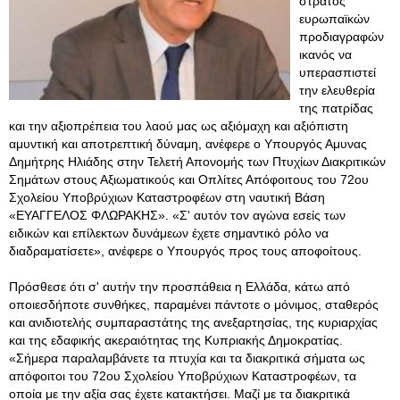
στρατός
ευρωπαϊκών
προδιαγραφών
ικανός να
υπερασπιστεί
την ελευθερία
της πατρίδας
και την αξιοπρέπεια του λαού μας ως αξιόμαχη και αξιόπιστη
αμυντική και αποτρεπτική δύναμη, ανέφερε ο Υπουργός Αμυνας
Δημήτρης Ηλιάδης στην Τελετή Απονομής των Πτυχίων Διακριτικών
Σημάτων στους Αξιωματικούς και Οπλίτες Απόφοιτους του 72ου
Σχολείου Υποβρύχιων Καταστροφέων στη ναυτική Βάση
«ΕΥΑΓΓΕΛΟΣ ΦΛΩΡΑΚΗΣ». «Σ' αυτόν τον αγώνα εσείς των
ειδικών και επίλεκτων δυνάμεων έχετε σημαντικό ρόλο να
διαδραματίσετε», ανέφερε ο Υπουργός προς τους αποφοίτους.
Πρόσθεσε ότι σ' αυτήν την προσπάθεια η Ελλάδα, κάτω από
οποιεσδήποτε συνθήκες, παραμένει πάντοτε ο μόνιμος, σταθερός
και ανιδιοτελής συμπαραστάτης της ανεξαρτησίας, της κυριαρχίας
και της εδαφικής ακεραιότητας της Κυπριακής Δημοκρατίας.
«Σήμερα παραλαμβάνετε τα πτυχία και τα διακριτικά σήματα ως
απόφοιτοι του 72ου Σχολείου Υποβρύχιων Καταστροφέων, τα
οποία με την αξία σας έχετε κατακτήσει
. Μαζί με τα διακριτικά