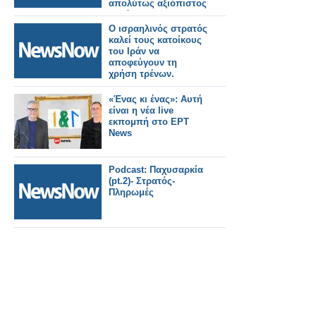
απολύτως αξιόπιστος
για όλους τους
πολίτες".
Ο ισραηλινός στρατός
καλεί τους κατοίκους
του Ιράν να
αποφεύγουν τη
χρήση τρένων.
«Ένας κι ένας»: Αυτή
είναι η νέα live
εκπομπή στο ΕΡΤ
News
Podcast: Παχυσαρκία
(pt.2)- Στρατός-
Πληρωμές