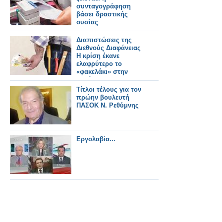
συνταγογράφηση
βάσει δραστικής
ουσίας
Διαπιστώσεις της
Διεθνούς Διαφάνειας
Η κρίση έκανε
ελαφρύτερο το
«φακελάκι» στην
Ελλάδα
Τίτλοι τέλους για τον
πρώην βουλευτή
ΠΑΣΟΚ Ν. Ρεθύμνης
Εργολαβία...