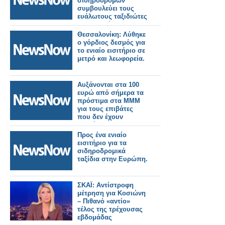
σιδηροδρόμων
συμβουλεύει τους
ευάλωτους ταξιδιώτες
να αποφεύγουν τα
τρένα κατά τη
Θεσσαλονίκη: Λύθηκε
διάρκεια του
ο γόρδιος δεσμός για
καύσωνα.
το ενιαίο εισιτήριο σε
μετρό και λεωφορεία.
Αυξάνονται στα 100
ευρώ από σήμερα τα
πρόστιμα στα ΜΜΜ
για τους επιβάτες
που δεν έχουν
εισιτήριο.
Προς ένα ενιαίο
εισιτήριο για τα
σιδηροδρομικά
ταξίδια στην Ευρώπη.
ΣΚΑΪ: Αντίστροφη
μέτρηση για Κοσιώνη
– Πιθανό «αντίο»
τέλος της τρέχουσας
εβδομάδας