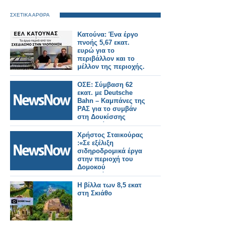
ΣΧΕΤΙΚΑ ΑΡΘΡΑ
Κατούνα: Ένα έργο
πνοής 5,67 εκατ.
ευρώ για το
περιβάλλον και το
μέλλον της περιοχής.
ΟΣΕ: Σύμβαση 62
εκατ. με Deutsche
Bahn – Καμπάνες της
ΡΑΣ για το συμβάν
στη Δουκίσσης
Πλακεντίας.
Χρήστος Σταικούρας
:«Σε εξέλιξη
σιδηροδρομικά έργα
στην περιοχή του
Δομοκού
αποκατάστασης
Daniel 188 εκατ. ευρώ.
Η βίλλα των 8,5 εκατ
στη Σκιάθο