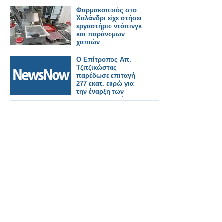
Φαρμακοποιός στο
Χαλάνδρι είχε στήσει
εργαστήριο ντόπινγκ
και παράνομων
χαπιών
αδυνατίσματος, έκανε
εξαγωγές σε 90 χώρες
Ο Επίτροπος Απ.
με τζίρο 1 εκατ. ευρώ
Τζιτζικώστας
παρέδωσε επιταγή
277 εκατ. ευρώ για
την έναρξη των
σιδηροδρομικών-
οδικών έργων
Αλεξανδρούπολης-
Πυθίου