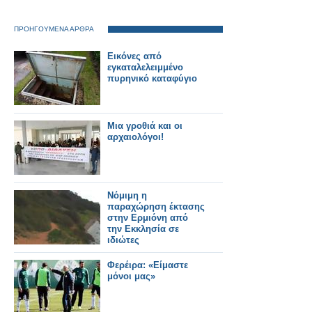
ΠΡΟΗΓΟΥΜΕΝΑ ΑΡΘΡΑ
Εικόνες από
εγκαταλελειμμένο
πυρηνικό καταφύγιο
Μια γροθιά και οι
αρχαιολόγοι!
Νόμιμη η
παραχώρηση έκτασης
στην Ερμιόνη από
την Εκκλησία σε
ιδιώτες
Φερέιρα: «Είμαστε
μόνοι μας»