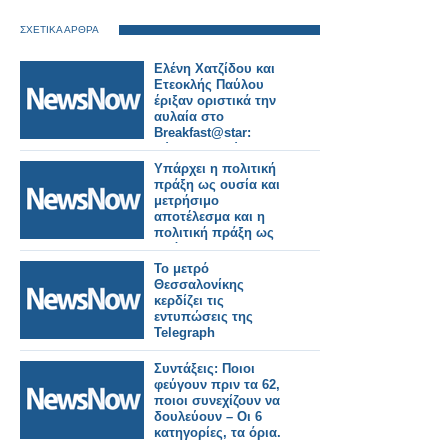
ΣΧΕΤΙΚΑ ΑΡΘΡΑ
Ελένη Χατζίδου και
Ετεοκλής Παύλου
έριξαν οριστικά την
αυλαία στο
Breakfast@star:
Εύχομαι καλύτερες
μέρες για την
Υπάρχει η πολιτική
τηλεόραση
πράξη ως ουσία και
μετρήσιμο
αποτέλεσμα και η
πολιτική πράξη ως
πρόσκαιρες
εντυπώσεις μέσω
Το μετρό
διαστρέβλωσης των
Θεσσαλονίκης
γεγονότων και της
κερδίζει τις
πραγματικότητας,
εντυπώσεις της
χωρίς κανένα
Telegraph
μετρήσιμο
αποτέλεσμα, απλά για
Συντάξεις: Ποιοι
ατομική εξύψωση και
φεύγουν πριν τα 62,
στιγμιαία
ποιοι συνεχίζουν να
ικανοποίηση.
δουλεύουν – Οι 6
κατηγορίες, τα όρια.