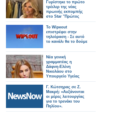
Γυρίστηκε το πρώτο
τρέιλερ της νέας
πρωινής εκπομπής
στο Star "Πρώτος
Καφές"
Το Wipeout
επιστρέφει στην
τηλεόραση - Σε αυτό
το κανάλι θα το δούμε
Νέα γενική
γραμματέας η
Δάφνη‑Ελένη
Νικολάου στο
Υπουργείο Υγείας
Γ. Κώτσηρας σε Ζ.
Μακρή: «Αυξάνονται
oι μέρες λειτουργίας
για το τρενάκι του
Πηλίου».