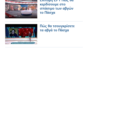
Εκπομή ΕΡΤ Πώς θα
και τα καύσιμα από
κερδίσουμε στο
την κρίση στη Μέση
σπάσιμο των αβγών
Ανατολή»
το Πάσχα
Πώς θα τσουγκρίσετε
τα αβγά το Πάσχα