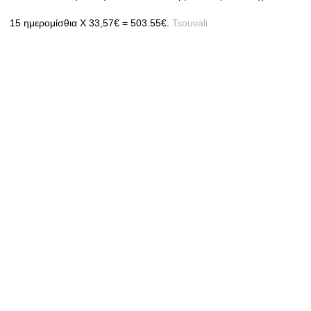
15 ημερομίσθια Χ 33,57€ = 503.55€.
Tsouvali