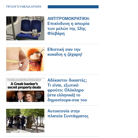
ΠΡΟΗΓΟΥΜΕΝΑ ΑΡΘΡΑ
ΑΝΤΙΤΡΟΜΟΚΡΑΤΙΚΗ:
Επικίνδυνη η απειρία
των μελών της 12ης
Φλεβάρη
Eθιστική σαν την
κοκαΐνη η ζάχαρη!
Αδέκαστοι δικαστές;
Τι είναι, εξωτικό
φρούτο; Ολόκληρο
(στα ελληνικά) το
δημοσίευμα-σοκ του
Reuters για το ζεύγος
Σάλλα...
Αυτοκτονία στην
πλατεία Συντάγματος