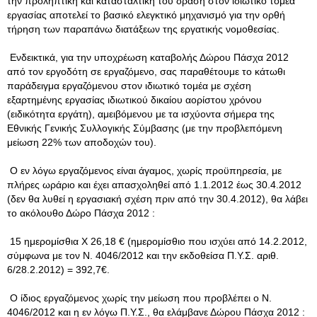
την προληπτική και κατασταλτική του δράση στον ιδιωτικό τομέα
εργασίας αποτελεί το βασικό ελεγκτικό μηχανισμό για την ορθή
τήρηση των παραπάνω διατάξεων της εργατικής νομοθεσίας.
Ενδεικτικά, για την υποχρέωση καταβολής Δώρου Πάσχα 2012
από τον εργοδότη σε εργαζόμενο, σας παραθέτουμε το κάτωθι
παράδειγμα εργαζόμενου στον ιδιωτικό τομέα με σχέση
εξαρτημένης εργασίας ιδιωτικού δικαίου αορίστου χρόνου
(ειδικότητα εργάτη), αμειβόμενου με τα ισχύοντα σήμερα της
Εθνικής Γενικής Συλλογικής Σύμβασης (με την προβλεπόμενη
μείωση 22% των αποδοχών του).
Ο εν λόγω εργαζόμενος είναι άγαμος, χωρίς προϋπηρεσία, με
πλήρες ωράριο και έχει απασχοληθεί από 1.1.2012 έως 30.4.2012
(δεν θα λυθεί η εργασιακή σχέση πριν από την 30.4.2012), θα λάβει
το ακόλουθο Δώρο Πάσχα 2012 :
15 ημερομίσθια Χ 26,18 € (ημερομίσθιο που ισχύει από 14.2.2012,
σύμφωνα με τον Ν. 4046/2012 και την εκδοθείσα Π.Υ.Σ. αριθ.
6/28.2.2012) = 392,7€.
Ο ίδιος εργαζόμενος χωρίς την μείωση που προβλέπει ο Ν.
4046/2012 και η εν λόγω Π.Υ.Σ., θα ελάμβανε Δώρου Πάσχα 2012 :