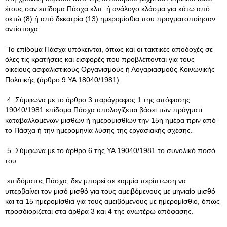
έτους σαν επίδομα Πάσχα κλπ. ή ανάλογο κλάσμα για κάτω από
οκτώ (8) ή από δεκατρία (13) ημερομίσθια που πραγματοποίησαν
αντίστοιχα.
Το επίδομα Πάσχα υπόκεινται, όπως και οι τακτικές αποδοχές σε
όλες τις κρατήσεις και εισφορές που προβλέπονται για τους
οικείους ασφαλιστικούς Οργανισμούς ή Λογαριασμούς Κοινωνικής
Πολιτικής (άρθρο 9 ΥΑ 18040/1981).
4. Σύμφωνα με το άρθρο 3 παράγραφος 1 της απόφασης
19040/1981 επίδομα Πάσχα υπολογίζεται βάσει των πράγματι
καταβαλλομένων μισθών ή ημερομισθίων την 15η ημέρα πριν από
το Πάσχα ή την ημερομηνία λύσης της εργασιακής σχέσης.
5. Σύμφωνα με το άρθρο 6 της ΥΑ 19040/1981 το συνολικό ποσό
του
επιδόματος Πάσχα, δεν μπορεί σε καμμία περίπτωση να
υπερβαίνει τον μισό μισθό για τους αμειβόμενους με μηνιαίο μισθό
και τα 15 ημερομίσθια για τους αμειβόμενους με ημερομίσθιο, όπως
προσδιορίζεται στα άρθρα 3 και 4 της ανωτέρω απόφασης.