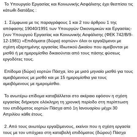
Το Υπουργείο Εργασίας και Κοινωνικής Ασφάλισης έχει θεσπίσει τις
κάτωθι διατάξεις :
1. Σύμφωνα με τις παραγράφους 1 και 2 του άρθρου 1 της
απόφασης 19040/1991 των Υπουργών Οικονομικών και Εργασίας-
(νυν Υπουργού Εργασίας και Κοινωνικής Ασφάλισης (ΦΕΚ 742/Β/9-
12-1981) «Επιδόματα (δώρα) εορτών» όλοι οι εργαζόμενοι με
σχέση εξαρτημένης εργασίας Ιδιωτικού Δικαίου που αμείβονται με
μισθό ή με ημερομίσθιο δικαιούνται από τους πάσης φύσεως
εργοδότες τους.
Επίδομα (δώρο) εορτών Πάσχα, ίσο με μισό μηνιαίο μισθό για τους
αμειβόμενους με μισθό και με 15 ημερομίσθια για τους
αμειβόμενους με ημερομίσθιο.
Το ανωτέρω επίδομα καταβάλλεται στο ακέραιο εφόσον η σχέση
εργασίας διήρκησε ολόκληρη τη χρονική περίοδο στη περίπτωση
του επιδόματος εορτών Πάσχα από 1η Ιανουαρίου μέχρι 30
Απριλίου κάθε έτους.
2. Από τους ανωτέρω εργαζόμενους, εκείνοι που η σχέση εργασία
τους με τον υπόχρεο στη καταβολή επιδόματος (δώρου) Πάσχα