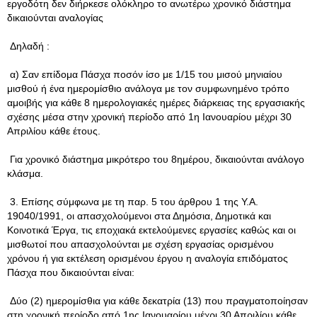
εργοδότη δεν διήρκεσε ολόκληρο το ανωτέρω χρονικό διάστημα
δικαιούνται αναλογίας
Δηλαδή :
α) Σαν επίδομα Πάσχα ποσόν ίσο με 1/15 του μισού μηνιαίου
μισθού ή ένα ημερομίσθιο ανάλογα με τον συμφωνημένο τρόπο
αμοιβής για κάθε 8 ημερολογιακές ημέρες διάρκειας της εργασιακής
σχέσης μέσα στην χρονική περίοδο από 1η Ιανουαρίου μέχρι 30
Απριλίου κάθε έτους.
Για χρονικό διάστημα μικρότερο του 8ημέρου, δικαιούνται ανάλογο
κλάσμα.
3. Επίσης σύμφωνα με τη παρ. 5 του άρθρου 1 της Υ.Α.
19040/1991, οι απασχολούμενοι στα Δημόσια, Δημοτικά και
Κοινοτικά Έργα, τις εποχιακά εκτελούμενες εργασίες καθώς και οι
μισθωτοί που απασχολούνται με σχέση εργασίας ορισμένου
χρόνου ή για εκτέλεση ορισμένου έργου η αναλογία επιδόματος
Πάσχα που δικαιούνται είναι:
Δύο (2) ημερομίσθια για κάθε δεκατρία (13) που πραγματοποίησαν
στη χρονική περίοδο από 1ης Ιανουαρίου μέχρι 30 Απριλίου κάθε