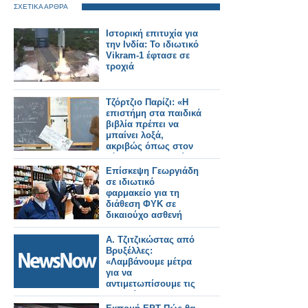
ΣΧΕΤΙΚΑ ΑΡΘΡΑ
Ιστορική επιτυχία για
την Ινδία: Το ιδιωτικό
Vikram-1 έφτασε σε
τροχιά
Τζόρτζιο Παρίζι: «Η
επιστήμη στα παιδικά
βιβλία πρέπει να
μπαίνει λοξά,
ακριβώς όπως στον
κόσμο των παιδιών»
Επίσκεψη Γεωργιάδη
σε ιδιωτικό
φαρμακείο για τη
διάθεση ΦΥΚ σε
δικαιούχο ασθενή
Α. Τζιτζικώστας από
Βρυξέλλες:
«Λαμβάνουμε μέτρα
για να
αντιμετωπίσουμε τις
επιπτώσεις στον
τομέα των μεταφορών