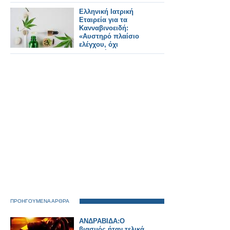
Ελληνική Ιατρική
Εταιρεία για τα
Κανναβινοειδή:
«Αυστηρό πλαίσιο
ελέγχου, όχι
καθολικές
απαγορεύσεις»
ΠΡΟΗΓΟΥΜΕΝΑ ΑΡΘΡΑ
ΑΝΔΡΑΒΙΔΑ:O
βιασμός ήταν τελικά...