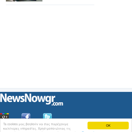
Ta cookies μας βοηθούν να σας παρέχουμε
OK
καλύτερες υπηρεσίες. Χρησιμοποιώντας τις
Οι
Ειδήσεις
του NewsNowgr.com στο
iNews