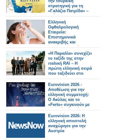
την τουρκική
στρατηγική για τη
«Γαλάζια Πατρίδα» –
Ανάλυση του
Κωνσταντίνου
Ελληνική
Μπαλωμένου
Οφθαλμολογική
Εταιρεία:
Επιστημονικά
ανακριβής και
παραπλανητική η
διόρθωση της
«Η Παραλία» συνεχίζει
μυωπίας με σταγόνες
το ταξίδι της στην
ιταλική RAI – Η
πρώτη ελληνική σειρά
που ταξιδεύει στο
εξωτερικό
Eurovision 2026 -
Αποθέωση για την
ελληνική συμμετοχή:
Ο Ακύλας και το
«Ferto» συγκινούν με
το βαθύ μήνυμά τους
Eurovision 2026: Η
ελληνική αποστολή
αναχώρησε για την
Αυστρία