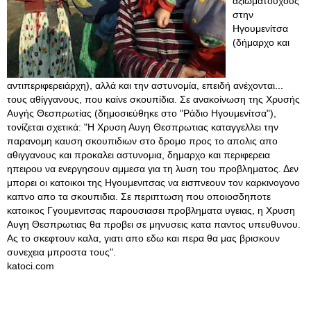
αξιωματούχους
στην
Ηγουμενίτσα
(δήμαρχο και
αντιπεριφερειάρχη), αλλά και την αστυνομία, επειδή ανέχονται...
τους αθίγγανους, που καίνε σκουπίδια. Σε ανακοίνωση της Χρυσής
Αυγής Θεσπρωτίας (δημοσιεύθηκε στο "Ράδιο Ηγουμενίτσα"),
τονίζεται σχετικά: "Η Χρυση Αυγη Θεσπρωτιας καταγγελλει την
παρανομη καυση σκουπιδιων στο δρομο προς το απολις απο
αθιγγανους και προκαλει αστυνομια, δημαρχο και περιφερεια
ηπειρου να ενεργησουν αμμεσα για τη λυση του προβληματος. Δεν
μπορει οι κατοικοι της Ηγουμενιτσας να εισπνεουν τον καρκινογονο
καπνο απο τα σκουπιδια. Σε περιπτωση που οποιοσδηποτε
κατοικος Γγουμενιτσας παρουσιασει προβληματα υγειας, η Χρυση
Αυγη Θεσπρωτιας θα προβει σε μηνυσεις κατα παντος υπευθυνου.
Ας το σκεφτουν καλα, γιατι απο εδω και περα θα μας βρισκουν
συνεχεια μπροστα τους".
katoci.com