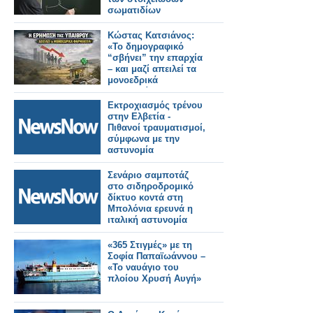
σωματιδίων
Κώστας Κατσιάνος:
«Το δημογραφικό
“σβήνει” την επαρχία
– και μαζί απειλεί τα
μονοεδρικά
φαρμακεία» (video)
Εκτροχιασμός τρένου
στην Ελβετία -
Πιθανοί τραυματισμοί,
σύμφωνα με την
αστυνομία
Σενάριο σαμποτάζ
στο σιδηροδρομικό
δίκτυο κοντά στη
Μπολόνια ερευνά η
ιταλική αστυνομία
«365 Στιγμές» με τη
Σοφία Παπαϊωάννου –
«Το ναυάγιο του
πλοίου Χρυσή Αυγή»