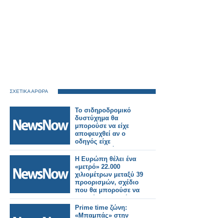
ΣΧΕΤΙΚΑ ΑΡΘΡΑ
Το σιδηροδρομικό
δυστύχημα θα
μπορούσε να είχε
αποφευχθεί αν ο
οδηγός είχε
χρησιμοποιήσει το
σύστημα έκτακτης
Η Ευρώπη θέλει ένα
ανάγκης σύμφωνα με
«μετρό» 22.000
έρευνα.
χιλιομέτρων μεταξύ 39
προορισμών, σχέδιο
που θα μπορούσε να
εκτοπίσει τις πτήσεις.
Prime time ζώνη:
«Μπαμπάς» στην