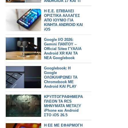
ANDROIDA 17 KAI TI
NEO FERNEI STA
ΣΜΑΡΤΠΗΟΝΕΣ
Η Ε.Ε. ΕΠΙΒΑΛΕΙ
ΟΡΙΣΤΙΚΑ ΑΛΛΑΓΕΣ
ΑΠΟ ΙΟΥΝΙΟ ΓΙΑ
ΚΙΝΗΤΑ ANDROID KAI
iOS
Google I/O 2026:
Gemini ΠΑΝΤΟΥ –
Official Siteα ΓΥΑΛΙΑ
Android XR ΚΑΙ ΤΑ
ΝΕΑ Googlebook
laptops
Googlebook: H
Google
ΟΛΟΚΛΗΡΩΝΕΙ ΤΑ
Chromebook ΜΕ
Android KAI PLAY
STORE KAI A.I.
ΚΡΥΠΤΟΓΡΑΦΗΜΕΡΑ
ΠΛΕΟΝ ΤΑ RCS
ΜΗΝΥΜΑΤΑ ΜΕΤΑΞΥ
iPhone και Android
ΣΤΟ iOS 26.5
Η ΕΕ ΜΕ ΕΦΑΡΜΟΓΗ