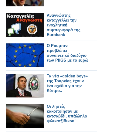
Αναγνώστης
καταγγέλλει την
ενοχλητική
συμπεριφορά της
Eurobank
Ο Ρουμπινί
προβλέπει
συναινετικό διαζύγιο
των PIIGS με το ευρώ
Τα νέα «golden boys»
της Τουρκίας έχουν
ένα σχέδιο για την
Κύπρο..
Οι ληστές
κακοποίησαν με
κατσαβίδι, υπάλληλο
ψιλικατζίδικου!