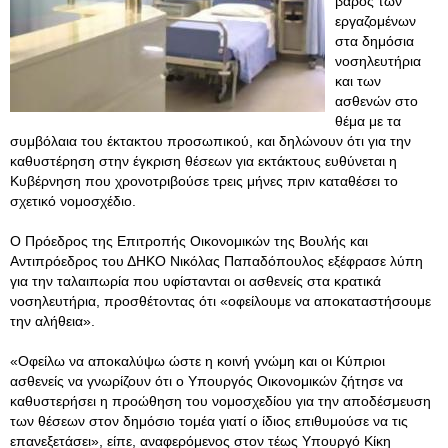
βάρος των
εργαζομένων
στα δημόσια
νοσηλευτήρια
και των
ασθενών στο
θέμα με τα
συμβόλαια του έκτακτου προσωπικού, και δηλώνουν ότι για την
καθυστέρηση στην έγκριση θέσεων για εκτάκτους ευθύνεται η
Κυβέρνηση που χρονοτριβούσε τρεις μήνες πριν καταθέσει το
σχετικό νομοσχέδιο.
Ο Πρόεδρος της Επιτροπής Οικονομικών της Βουλής και
Αντιπρόεδρος του ΔΗΚΟ Νικόλας Παπαδόπουλος εξέφρασε λύπη
για την ταλαιπωρία που υφίστανται οι ασθενείς στα κρατικά
νοσηλευτήρια, προσθέτοντας ότι «οφείλουμε να αποκαταστήσουμε
την αλήθεια».
«Οφείλω να αποκαλύψω ώστε η κοινή γνώμη και οι Κύπριοι
ασθενείς να γνωρίζουν ότι ο Υπουργός Οικονομικών ζήτησε να
καθυστερήσει η προώθηση του νομοσχεδίου για την αποδέσμευση
των θέσεων στον δημόσιο τομέα γιατί ο ίδιος επιθυμούσε να τις
επανεξετάσει», είπε, αναφερόμενος στον τέως Υπουργό Κίκη