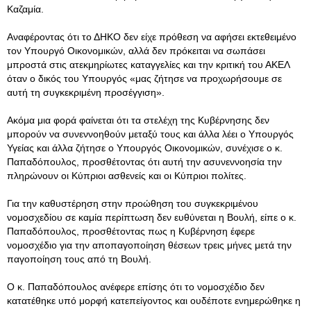
Καζαμία.
Αναφέροντας ότι το ΔΗΚΟ δεν είχε πρόθεση να αφήσει εκτεθειμένο
τον Υπουργό Οικονομικών, αλλά δεν πρόκειται να σωπάσει
μπροστά στις ατεκμηρίωτες καταγγελίες και την κριτική του ΑΚΕΛ
όταν ο δικός του Υπουργός «μας ζήτησε να προχωρήσουμε σε
αυτή τη συγκεκριμένη προσέγγιση».
Ακόμα μια φορά φαίνεται ότι τα στελέχη της Κυβέρνησης δεν
μπορούν να συνεννοηθούν μεταξύ τους και άλλα λέει ο Υπουργός
Υγείας και άλλα ζήτησε ο Υπουργός Οικονομικών, συνέχισε ο κ.
Παπαδόπουλος, προσθέτοντας ότι αυτή την ασυνεννοησία την
πληρώνουν οι Κύπριοι ασθενείς και οι Κύπριοι πολίτες.
Για την καθυστέρηση στην προώθηση του συγκεκριμένου
νομοσχεδίου σε καμία περίπτωση δεν ευθύνεται η Βουλή, είπε ο κ.
Παπαδόπουλος, προσθέτοντας πως η Κυβέρνηση έφερε
νομοσχέδιο για την αποπαγοποίηση θέσεων τρεις μήνες μετά την
παγοποίηση τους από τη Βουλή.
Ο κ. Παπαδόπουλος ανέφερε επίσης ότι το νομοσχέδιο δεν
κατατέθηκε υπό μορφή κατεπείγοντος και ουδέποτε ενημερώθηκε η