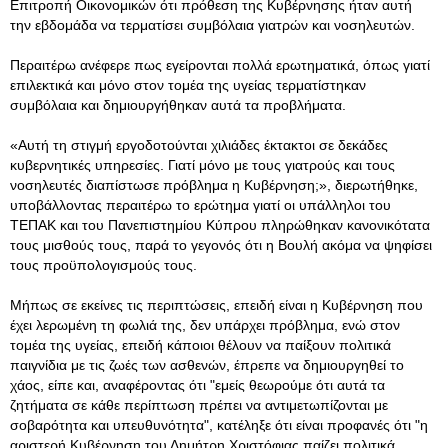
Επιτροπή Οικονομικών ότι πρόθεση της Κυβέρνησης ήταν αυτή
την εβδομάδα να τερματίσει συμβόλαια γιατρών και νοσηλευτών.
Περαιτέρω ανέφερε πως εγείρονται πολλά ερωτηματικά, όπως γιατί
επιλεκτικά και μόνο στον τομέα της υγείας τερματίστηκαν
συμβόλαια και δημιουργήθηκαν αυτά τα προβλήματα.
«Αυτή τη στιγμή εργοδοτούνται χιλιάδες έκτακτοι σε δεκάδες
κυβερνητικές υπηρεσίες. Γιατί μόνο με τους γιατρούς και τους
νοσηλευτές διαπίστωσε πρόβλημα η Κυβέρνηση;», διερωτήθηκε,
υποβάλλοντας περαιτέρω το ερώτημα γιατί οι υπάλληλοι του
ΤΕΠΑΚ και του Πανεπιστημίου Κύπρου πληρώθηκαν κανονικότατα
τους μισθούς τους, παρά το γεγονός ότι η Βουλή ακόμα να ψηφίσει
τους προϋπολογισμούς τους.
Μήπως σε εκείνες τις περιπτώσεις, επειδή είναι η Κυβέρνηση που
έχει λερωμένη τη φωλιά της, δεν υπάρχει πρόβλημα, ενώ στον
τομέα της υγείας, επειδή κάποιοι θέλουν να παίξουν πολιτικά
παιγνίδια με τις ζωές των ασθενών, έπρεπε να δημιουργηθεί το
χάος, είπε και, αναφέροντας ότι "εμείς θεωρούμε ότι αυτά τα
ζητήματα σε κάθε περίπτωση πρέπει να αντιμετωπίζονται με
σοβαρότητα και υπευθυνότητα", κατέληξε ότι είναι προφανές ότι "η
αριστερή Κυβέρνηση του Δημήτρη Χριστόφιας παίζει πολιτικά