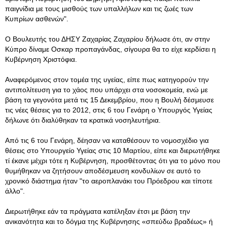
παιγνίδια με τους μισθούς των υπαλλήλων και τις ζωές των
Κυπρίων ασθενών".
Ο Βουλευτής του ΔΗΣΥ Ζαχαρίας Ζαχαρίου δήλωσε ότι, αν στην
Κύπρο δίναμε Οσκαρ προπαγάνδας, σίγουρα θα το είχε κερδίσει η
Κυβέρνηση Χριστόφια.
Αναφερόμενος στον τομέα της υγείας, είπε πως κατηγορούν την
αντιπολίτευση για το χάος που υπάρχει στα νοσοκομεία, ενώ με
βάση τα γεγονότα μετά τις 15 Δεκεμβρίου, που η Βουλή δέσμευσε
τις νέες θέσεις για το 2012, στις 6 του Γενάρη ο Υπουργός Υγείας
δήλωνε ότι διαλύθηκαν τα κρατικά νοσηλευτήρια.
Από τις 6 του Γενάρη, δέησαν να καταθέσουν το νομοσχέδιο για
θέσεις στο Υπουργείο Υγείας στις 10 Μαρτίου, είπε και διερωτήθηκε
τί έκανε μέχρι τότε η Κυβέρνηση, προσθέτοντας ότι για το μόνο που
θυμήθηκαν να ζητήσουν αποδέσμευση κονδυλίων σε αυτό το
χρονικό διάστημα ήταν "το αεροπλανάκι του Πρόεδρου και τίποτε
άλλο".
Διερωτήθηκε εάν τα πράγματα κατέληξαν έτσι με βάση την
ανικανότητα και το δόγμα της Κυβέρνησης «σπεύδω βραδέως» ή