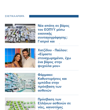
ΣΧΕΤΙΚΑ ΑΡΘΡΑ
Νέα απάτη σε βάρος
του ΕΟΠΥΥ μέσω
εικονικής
συνταγογράφησης:
Γιατροί και
φαρμακοποιοί στο
κόλπο, άνω των
Χατζίδου - Παύλου:
400.000 ευρώ η ζημιά
«Είμαστε
στεναχωρημένοι, έχω
ένα βάρος στην
ψυχούλα μου»
Φάρμακο:
Καθυστερήσεις και
εμπόδια στην
πρόσβαση των
ασθενών
Πρόσβαση των
Ελλήνων ασθενών σε
νέες, καινοτόμες