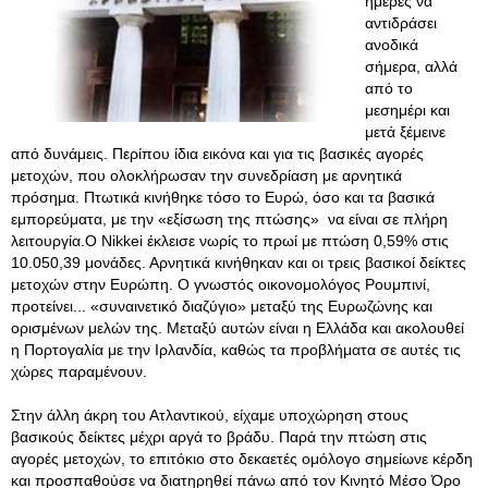
ημέρες να
αντιδράσει
ανοδικά
σήμερα, αλλά
από το
μεσημέρι και
μετά ξέμεινε
από δυνάμεις. Περίπου ίδια εικόνα και για τις βασικές αγορές
μετοχών, που ολοκλήρωσαν την συνεδρίαση με αρνητικά
πρόσημα. Πτωτικά κινήθηκε τόσο το Ευρώ, όσο και τα βασικά
εμπορεύματα, με την «εξίσωση της πτώσης» να είναι σε πλήρη
λειτουργία.Ο Nikkei έκλεισε νωρίς το πρωί με πτώση 0,59% στις
10.050,39 μονάδες. Αρνητικά κινήθηκαν και οι τρεις βασικοί δείκτες
μετοχών στην Ευρώπη. Ο γνωστός οικονομολόγος Ρουμπινί,
προτείνει... «συναινετικό διαζύγιο» μεταξύ της Ευρωζώνης και
ορισμένων μελών της. Μεταξύ αυτών είναι η Ελλάδα και ακολουθεί
η Πορτογαλία με την Ιρλανδία, καθώς τα προβλήματα σε αυτές τις
χώρες παραμένουν.
Στην άλλη άκρη του Ατλαντικού, είχαμε υποχώρηση στους
βασικούς δείκτες μέχρι αργά το βράδυ. Παρά την πτώση στις
αγορές μετοχών, το επιτόκιο στο δεκαετές ομόλογο σημείωνε κέρδη
και προσπαθούσε να διατηρηθεί πάνω από τον Κινητό Μέσο Όρο