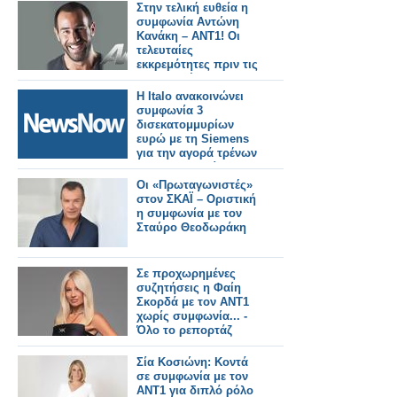
Στην τελική ευθεία η
συμφωνία Αντώνη
Κανάκη – ΑΝΤ1! Οι
τελευταίες
εκκρεμότητες πριν τις
υπογραφές...
Η Italo ανακοινώνει
συμφωνία 3
δισεκατομμυρίων
ευρώ με τη Siemens
για την αγορά τρένων
για τη Γερμανία.
Οι «Πρωταγωνιστές»
στον ΣΚΑΪ – Οριστική
η συμφωνία με τον
Σταύρο Θεοδωράκη
Σε προχωρημένες
συζητήσεις η Φαίη
Σκορδά με τον ΑΝΤ1
χωρίς συμφωνία... -
Όλο το ρεπορτάζ
Σία Κοσιώνη: Κοντά
σε συμφωνία με τον
ΑΝΤ1 για διπλό ρόλο