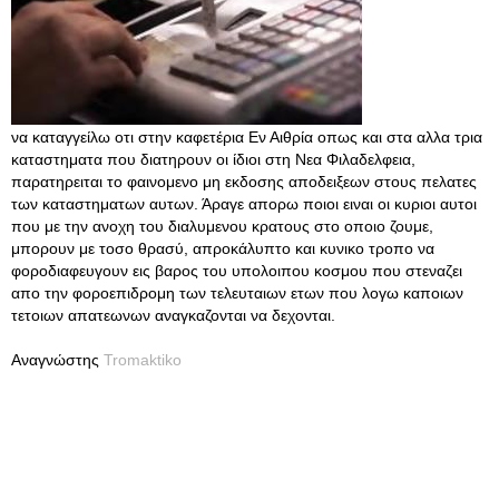
να καταγγείλω οτι στην καφετέρια Εν Αιθρία οπως και στα αλλα τρια
καταστηματα που διατηρουν οι ίδιοι στη Νεα Φιλαδελφεια,
παρατηρειται το φαινομενο μη εκδοσης αποδειξεων στους πελατες
των καταστηματων αυτων. Άραγε απορω ποιοι ειναι οι κυριοι αυτοι
που με την ανοχη του διαλυμενου κρατους στο οποιο ζουμε,
μπορουν με τοσο θρασύ, απροκάλυπτο και κυνικο τροπο να
φοροδιαφευγουν εις βαρος του υπολοιπου κοσμου που στεναζει
απο την φοροεπιδρομη των τελευταιων ετων που λογω καποιων
τετοιων απατεωνων αναγκαζονται να δεχονται.
Αναγνώστης
Tromaktiko