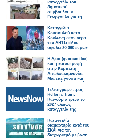
καταγγελία του
δημοτικού
συμβούλου κ.
Γεωργούλα για τη
παιδική χαρά
Αστακού.
Καταγγελία
Κουσουλού κατά
Κοκλώνη στον αέρα
του ΑΝΤ1: «Μου
οφείλει 20.000 ευρώ» -
Τα έχωσε και στην
Σίσσυ Χρηστίδου...
Η Αριά (quercus ilex)
και η καταστροφή
στην Κομπωτή
Αιτωλοακαρνανίας -
Μια επείγουσα και
εναγκαία καταγγελία.
Τελεσίγραφο προς
Hellenic Train:
Καινούρια τρένα το
2027 αλλιώς
καταγγελία της
σύμβασης
Καταγγελία
διαμαρτυρία κατά του
ΣΚΑΪ για τον
διαχωρισμό με βάση