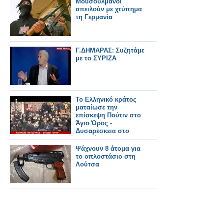
Μουσουλμάνοι
απειλούν με χτύπημα
τη Γερμανία
Γ.ΔΗΜΑΡΑΣ: Συζητάμε
με το ΣΥΡΙΖΑ
Το Ελληνικό κράτος
ματαίωσε την
επίσκεψη Πούτιν στο
Άγιο Όρος -
Δυσαρέσκεια στο
Κρεμλίνο για την
Ελλάδα
Ψάχνουν 8 άτομα για
το οπλοστάσιο στη
Λούτσα