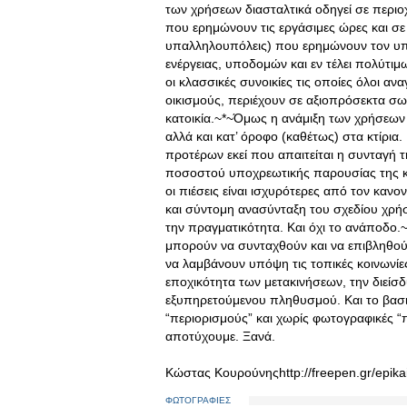
των χρήσεων διασταλτικά οδηγεί σε περιο
που ερημώνουν τις εργάσιμες ώρες και σε 
υπαλληλουπόλεις) που ερημώνουν τον υ
ενέργειας, υποδομών και εν τέλει πολύτι
οι κλασσικές συνοικίες τις οποίες όλοι α
οικισμούς, περιέχουν σε αξιοπρόσεκτα σωσ
κατοικία.~*~Όμως η ανάμιξη των χρήσεων δ
αλλά και κατ’ όροφο (καθέτως) στα κτίρια
προτέρων εκεί που απαιτείται η συνταγή 
ποσοστού υποχρεωτικής παρουσίας της κύ
οι πιέσεις είναι ισχυρότερες από τον κανο
και σύντομη ανασύνταξη του σχεδίου χρήσ
την πραγματικότητα. Και όχι το ανάποδο
μπορούν να συνταχθούν και να επιβληθού
να λαμβάνουν υπόψη τις τοπικές κοινωνίες
εποχικότητα των μετακινήσεων, την διείσ
εξυπηρετούμενου πληθυσμού. Και το βασι
“περιορισμούς” και χωρίς φωτογραφικές “
αποτύχουμε. Ξανά.
Κώστας Κουρούνηςhttp://freepen.gr/epikai
ΦΩΤΟΓΡΑΦΙΕΣ