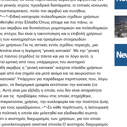
 γενικής ισχύος προεδρικά διατάγματα, οι τοπικές κοινωνίες
ποσπασματικού, πολύ πιο ακριβού και συνήθως
*~~*~Ειδική κατηγορία πολεοδομικών σχεδίων χρήσεων
μοθετηθεί στην Ελλάδα.Όπως είπαμε και πιο πάνω, οι
 των ακριβών και δυσκίνητων ρυμοτομικών και πολεοδομικών
 στόχος δεν είναι η τακτοποίηση και η επιβολή χρήσεων
ση των κοινόχρηστων και ορισμένων στοιχειωδών
 χρήσεων.Για τις αστικές εντός σχεδίου περιοχές, μια
ίται είναι η λεγόμενη “γενική κατοικία“. Με την “γενική
ν) παντού (σχεδόν) τα πάντα και για το λόγο αυτό, η
τεί κριτική από τους υπέρμαχους του αυστηρού
δή ακριβώς η “γενική κατοικία” ανέχεται πλειάδα χρήσεων
ρεί από ένα σημείο και μετά ακόμα και να ακυρώσουν το
“κατοικία”.Υπάρχουν για παράδειγμα περιπτώσεις που, λόγω
ρου, τα δικηγορικά γραφεία εκτόπισαν την κατοικία (τα
 Αυτή είναι μια εξέλιξη η οποία, ενώ δεν είναι απαραίτητα
ό και τις προβλέψεις πάνω στις οποίες στηρίχθηκε,
πικρατούσες χρήσεις, την κυκλοφορία και την ποιότητα ζωής
 για τους εργαζόμενους.~*~Σε κάθε περίπτωση, η λειτουργική
πολιτική η οποία εάν μελετηθεί και εξειδικευθεί σωστά,
ότι ο αυστηρός διαχωρισμός των χρήσεων, για τον οποίο
ε μονολειτουργικά οικιστικά σύνολα.Ο αυστηρός διαχωρισμός