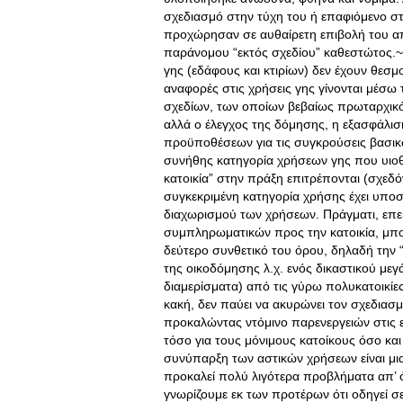
σχεδιασμό στην τύχη του ή επαφιόμενο στα
προχώρησαν σε αυθαίρετη επιβολή του α
παράνομου “εκτός σχεδίου” καθεστώτος.~
γης (εδάφους και κτιρίων) δεν έχουν θεσ
αναφορές στις χρήσεις γης γίνονται μέσω
σχεδίων, των οποίων βεβαίως πρωταρχικός
αλλά ο έλεγχος της δόμησης, η εξασφάλι
προϋποθέσεων για τις συγκρούσεις βασικών
συνήθης κατηγορία χρήσεων γης που υιοθετε
κατοικία” στην πράξη επιτρέπονται (σχεδό
συγκεκριμένη κατηγορία χρήσης έχει υποσ
διαχωρισμού των χρήσεων. Πράγματι, επει
συμπληρωματικών προς την κατοικία, μπο
δεύτερο συνθετικό του όρου, δηλαδή την 
της οικοδόμησης λ.χ. ενός δικαστικού μεγά
διαμερίσματα) από τις γύρω πολυκατοικίες.
κακή, δεν παύει να ακυρώνει τον σχεδιασμ
προκαλώντας ντόμινο παρενεργειών στις ε
τόσο για τους μόνιμους κατοίκους όσο και
συνύπαρξη των αστικών χρήσεων είναι μια 
προκαλεί πολύ λιγότερα προβλήματα απ’ 
γνωρίζουμε εκ των προτέρων ότι οδηγεί σ