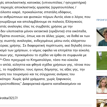
χές αποκλειστικής κατοικίας (υπνουπόλεις / ησυχαστήρια)
περιοχές αποκλειστικής εργασίας (εργατουπόλεις /
πόλοιπο καιρό, προκαλώντας σπατάλη εδάφους,
μων ανθρώπινων και φυσικών πόρων.Αυτός είναι ο λόγος που
ΠΡΟΗΓΟ
ναγνωρίζουμε και απολαμβάνουμε σε παλιούς Ελληνικούς
τές αναλογίες όλες τις συμβατές χρήσεις με την
εν υλοποιείται μόνον εκτακτικά (οριζόντια) στα οικόπεδα,
. Πρέπει συνεπώς, όπως και σε άλλες χώρες, να δοθεί εκ των
της σωστής αναλογίας, ενδεχομένως μέσω ενός ελάχιστου
ριας χρήσης. Σε διαφορετική περίπτωση, εκεί δηλαδή όπου
νισμό των χρήσεων, ο νόμος οφείλει να επιτρέπει την εύκολη
εων γης, προκειμένου το σχέδιο να έρθει σε συμφωνία με
.~*~Όσο προχωρά το Κτηματολόγιο, τόσο πιο εύκολα
ν απλά, εύληπτα και φθηνά σχέδια χρήσεων γης, τέτοια που
, το περιβάλλον, τους όρους δόμησης, τις αξίες γης, την
δυση του τουρισμού και τις σύγχρονες ανάγκες του
κότερο: Χωρίς ψιλά γράμματα, χωρίς ξαφνικούς
προϋποθέσεις”.Διαφορετικά είμαστε καταδικασμένοι να
rotita/3217/