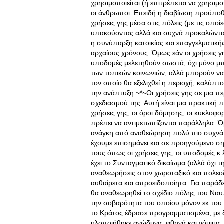
χρησιμοποιείται (ή επιτρέπεται να χρησιμ
οι άνθρωποι. Επειδή η διαβίωση προϋποθέ
χρήσεις γης μέσα στις πόλεις (με τις οπο
υπακούοντας αλλά και συχνά προκαλώντας 
η συνύπαρξη κατοικίας και επαγγελματική
αρχαίους χρόνους. Όμως εάν οι χρήσεις γ
υποδομές μελετηθούν σωστά, όχι μόνο μπ
των τοπικών κοινωνιών, αλλά μπορούν να
τον οποίο θα εξελιχθεί η περιοχή, καλύπτο
την ανάπτυξη.~*~Οι χρήσεις γης σε μια π
σχεδιασμού της. Αυτή είναι μια πρακτική πο
χρήσεις γης, οι όροι δόμησης, οι κυκλοφο
πρέπει να αντιμετωπίζονται παράλληλα. Ό
ανάγκη από αναθεώρηση πολύ πιο συχνά α
έχουμε επισημάνει και σε προηγούμενο σ
τους όπως οι χρήσεις γης, οι υποδομές κ.
έχει το Συνταγματικό δικαίωμα (αλλά όχι τ
αναθεωρήσεις στον χωροταξικό και πολεοδ
αυθαίρετα και απροειδοποίητα. Για παράδε
θα αναθεωρηθεί το σχέδιο πόλης του Ναυπ
την σοβαρότητα του οποίου μόνον εκ του α
το Κράτος έδρασε προγραμματισμένα, με δ
υλοποιήθηκε ανώδυνα, φθηνά και νόμιμα.