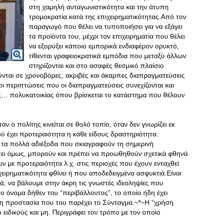
στη χαμηλή ανταγωνιστικότητα και την άτυπη
τρομοκρατία κατά της επιχειρηματικότητας.Από τον
παραγωγό που θέλει να τυποποιήσει για να εξάγει
τα προϊόντα του, μέχρι τον επιχειρηματία που θέλει
να εξορύξει κάποιο εμπορικά ενδιαφέρον ορυκτό,
τίθενται γραφειοκρατικά εμπόδια που μεταξύ άλλων
στηρίζονται και στο ασαφές θεσμικό πλαίσιο
νται σε χρονοβόρες, ακριβές και άκαρπες διαπραγματεύσεις
οι περιπτώσεις που οι διαπραγματεύσεις συνεχίζονται και
ης… πολυκατοικίας όπου βρίσκεται το κατάστημα που θέλουν
ν ο πολίτης κινείται σε θολό τοπίο, όταν δεν γνωρίζει εκ
ύ έχει προτεραιότητα η κάθε είδους δραστηριότητα.
ό τα πολλά αδιέξοδα που σκιαγραφούν τη σημερινή
ει όμως, μπορούν και πρέπει να προωθηθούν σχετικά φθηνά
ων με προτεραιότητα λ.χ. στις περιοχές που έχουν ενταχθεί
ιχειρηματικότητα φθίνει ή που αποδεδειγμένα ασφυκτιά.Είναι
κά, να βάλουμε στην άκρη τις γνωστές ιδεοληψίες που
 όνομα δήθεν του “περιβάλλοντος”, το οποίο ήδη έχει
η προστασία που του παρέχει το Σύνταγμα.~*~Η “χρήση
ό ειδικούς και μη. Περιγράφει τον τρόπο με τον οποίο