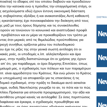
οποιείται) το έδαφος επί του οποίου διαβιούν και προοδεύουν
τει την κατοικία ενώ η πρόοδος την επαγγελματική στέγη, οι
ίες ασχολούμαστε εδώ) έχουν έντονη οικονομική διάσταση
σοβαρότατες εξελίξεις ή και ανακατατάξεις.Αυτή καθεαυτή
ΣΧΕΤΙΚΑ
ς εγκατάστασης έχει πονοκεφαλιάσει την διοίκηση από τους
ης μαζί με τους όρους δόμησης και τις συνακόλουθες
ορούν να τονώνουν το κοινωνικό και αναπτυξιακό προφίλ
 προβλέπουν και εν μέρει να προκαθορίζουν τον τρόπο με
ντας έτσι μερικές από τις θεμελιώδεις προϋποθέσεις για
εριοχή συνήθως ορίζονται μέσω του πολεοδομικού
υ έχει τις ρίζες της στην γενικά σωστή αντίληψη ότι οι
ριακές ροές, οι υποδομές κ.λπ. αλληλεπιδρούν και άρα
μως, στην πράξη διαπιστώνουμε ότι οι χρήσεις γης έχουν
π’ ότι, για παράδειγμα, οι όροι δόμησης.Επιπλέον, όπως
ημείωμά μας, ο σχεδιασμός των πόλεων και των παραμέτρων
λπ. είναι αρμοδιότητα του Κράτους. Και ενώ μόνον το Κράτος
ην υποχρέωση) να αποφασίζει για τις επεκτάσεις ή τις
ομικό σχεδιασμό, στην πράξη το δικαίωμα αυτό ασκείται
ιγμα, ουδείς Ναυπλιώτης γνωρίζει το αν, το πότε και το πώς
λίου.Πρόκειται για απουσία προγραμματισμού, την αξία και
ντιθέτου μπορεί κανείς να αντιληφθεί: Σε όσες περιπτώσεις
ιαφάνεια και έγκαιρα, ο σχεδιασμός προωθήθηκε και
 Αντιθέτως, σε όσες περιπτώσεις αδράνησε αφήνοντας τον