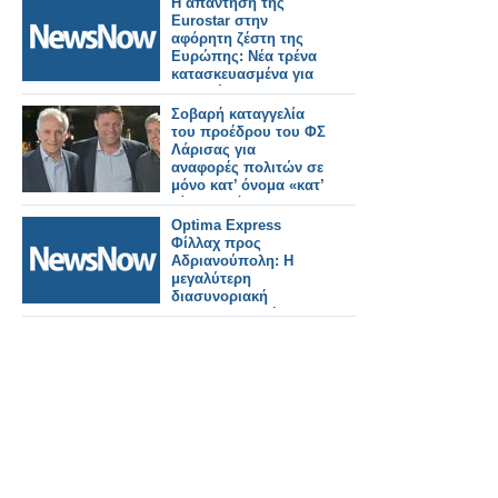
Η απάντηση της
Eurostar στην
αφόρητη ζέστη της
Ευρώπης: Νέα τρένα
κατασκευασμένα για
να αντέχουν σε
θερμοκρασίες 55°C.
Σοβαρή καταγγελία
του προέδρου του ΦΣ
Λάρισας για
αναφορές πολιτών σε
μόνο κατ’ όνομα «κατ’
οίκον» διάθεση ΦΥΚ
Optima Express
Φίλλαχ προς
Αδριανούπολη: Η
μεγαλύτερη
διασυνοριακή
σιδηροδρομική
διαδρομή στην
Ευρώπη που
εκτείνεται σε 900 μίλια
μέσω 6 χωρών.