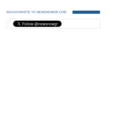
ΑΚΟΛΟΥΘΗΣΤΕ ΤΟ NEWSNOWGR.COM