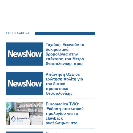
ΣΧΕΤΙΚΑ ΑΡΘΡΑ
Ταχιάος: Ξεκινούν τα
δοκιμαστικά
δρομολόγια στην
επέκταση του Μετρό
Θεσσαλονίκης προς
Καλαμαριά – Στόχος η
λειτουργία έως το
Απάντηση ΟΣΕ σε
τέλος του μήνα.
ερώτηση πολίτη για
τον δυτικό
προαστιακό
Θεσσαλονίκης.
Euromedica TWO:
Έκδοση πιστωτικού
τιμολογίου για το
clawback
αναλώσιμων στο
eΔΑΠΥ (video)