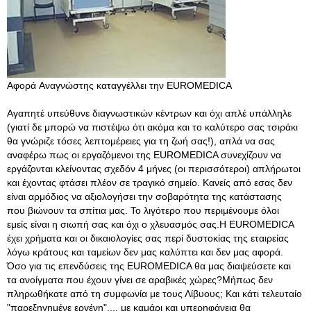
Αφορά Αναγνώστης καταγγέλλει την EUROMEDICA
Αγαπητέ υπεύθυνε διαγνωστικών κέντρων και όχι απλέ υπάλληλε
(γιατί δε μπορώ να πιστέψω ότι ακόμα και το καλύτερο σας τσιράκι
θα γνώριζε τόσες λεπτομέρειες για τη ζωή σας!), απλά να σας
αναφέρω πως οι εργαζόμενοι της EUROMEDICA συνεχίζουν να
εργάζονται κλείνοντας σχεδόν 4 μήνες (οι περισσότεροι) απλήρωτοι
και έχοντας φτάσει πλέον σε τραγικό σημείο. Κανείς από εσας δεν
είναι αρμόδιος να αξιολογήσει την σοβαρότητα της κατάστασης
που βιώνουν τα σπίτια μας. Το λιγότερο που περιμένουμε όλοι
εμείς είναι η σιωπή σας και όχι ο χλευασμός σας.Η EUROMEDICA
έχει χρήματα και οι δικαιολογίες σας περί δυστοκίας της εταιρείας
λόγω κράτους και ταμείων δεν μας καλύπτει και δεν μας αφορά.
Όσο για τις επενδύσεις της EUROMEDICA θα μας διαψεύσετε και
τα ανοίγματα που έχουν γίνει σε αραβικές χώρες?Μήπως δεν
πληρωθήκατε από τη συμφωνία με τους Λίβυους; Και κάτι τελευταίο
"παρεξηγημένε εργένη"..., με καμάρι και υπερηφάνεια θα