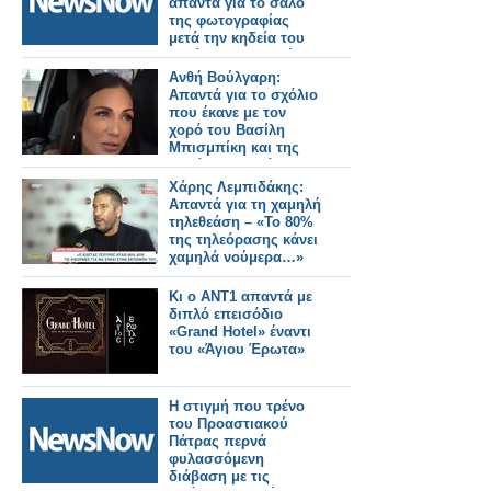
απαντά για το σάλο
της φωτογραφίας
μετά την κηδεία του
Γεράσιμου Μιχελή
Ανθή Βούλγαρη:
Απαντά για το σχόλιο
που έκανε με τον
χορό του Βασίλη
Μπισμπίκη και της
Δανάης Παππά -
"Είμαι ζηλιάρα! Αν
Χάρης Λεμπιδάκης:
μου συνέβαινε αυτό
Απαντά για τη χαμηλή
θα..."
τηλεθεάση – «Το 80%
της τηλεόρασης κάνει
χαμηλά νούμερα…»
Κι ο ΑΝΤ1 απαντά με
διπλό επεισόδιο
«Grand Hotel» έναντι
του «Άγιου Έρωτα»
Η στιγμή που τρένο
του Προαστιακού
Πάτρας περνά
φυλασσόμενη
διάβαση με τις