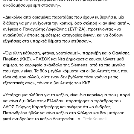
οικοδομήσουμε εμπιστοσύνη».
«Διακρίνω από ορισμένες παρατάξεις που έχουν κυβερνήσει, μία
διάθεση να μην ανέχονται την κριτική, όσο σκληρή κι αν είναι αυτή»,
ανέφερε ο Παναγιώτης Λαφαζάνης (ΣΥΡΙΖΑ), προτείνοντας «να
ανακληθούν όποιες αμφότερες κατηγορίες έγιναν, και να δοθούν
εξηγήσεις στα υπαρκτά θέματα που ετέθησαν».
«Όχι άλλη κάθαρση, φτάνει, χορτάσαμε!», παρενέβη και ο Θανάσης
Παφίλης (ΚΚΕ). «ΠΑΣΟΚ και Νέα Δημοκρατία κουκουλώνετε μαζί
σήμερα, το κορυφαίο σκάνδαλο της Siemens, από τα πιο μεγάλα
που έχουν γίνει. Τα δύο μεγάλα κόμματα και οι βουλευτές τους που
είναι σήμερα αλλού, ούτε έναν δεν βγάλατε τόσα χρόνια με τις
εξεταστικές σας», τόνισε ο βουλευτής του ΚΚΕ.
«Υπάρχει μια αλήθεια για τα καζίνο, είναι ένα καρκίνωμα που μπορεί
να κάνει ό,τι θέλει στην Ελλάδα», παρατήρησε ο πρόεδρος του
ΛΑΟΣ Γιώργος Καρατζαφέρης και ανέφερε ότι «ο Ανδρέας
Παπανδρέου ήθελε να κάνει καζίνο στο Φάληρο και δεν μπόρεσε
γιατί αντιδρούσε το καζίνο Λουτρακίου...».
TreloKouneli