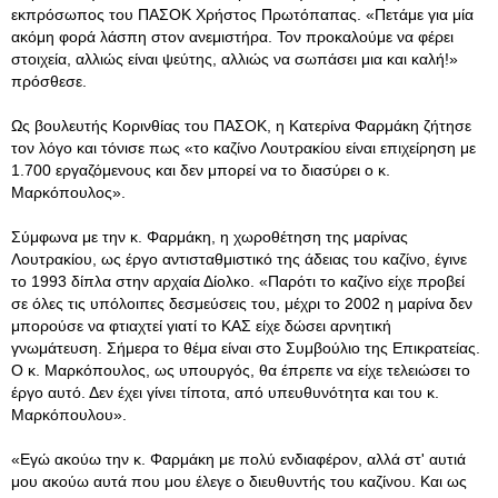
εκπρόσωπος του ΠΑΣΟΚ Χρήστος Πρωτόπαπας. «Πετάμε για μία
ακόμη φορά λάσπη στον ανεμιστήρα. Τον προκαλούμε να φέρει
στοιχεία, αλλιώς είναι ψεύτης, αλλιώς να σωπάσει μια και καλή!»
πρόσθεσε.
Ως βουλευτής Κορινθίας του ΠΑΣΟΚ, η Κατερίνα Φαρμάκη ζήτησε
τον λόγο και τόνισε πως «το καζίνο Λουτρακίου είναι επιχείρηση με
1.700 εργαζόμενους και δεν μπορεί να το διασύρει ο κ.
Μαρκόπουλος».
Σύμφωνα με την κ. Φαρμάκη, η χωροθέτηση της μαρίνας
Λουτρακίου, ως έργο αντισταθμιστικό της άδειας του καζίνο, έγινε
το 1993 δίπλα στην αρχαία Δίολκο. «Παρότι το καζίνο είχε προβεί
σε όλες τις υπόλοιπες δεσμεύσεις του, μέχρι το 2002 η μαρίνα δεν
μπορούσε να φτιαχτεί γιατί το ΚΑΣ είχε δώσει αρνητική
γνωμάτευση. Σήμερα το θέμα είναι στο Συμβούλιο της Επικρατείας.
Ο κ. Μαρκόπουλος, ως υπουργός, θα έπρεπε να είχε τελειώσει το
έργο αυτό. Δεν έχει γίνει τίποτα, από υπευθυνότητα και του κ.
Μαρκόπουλου».
«Εγώ ακούω την κ. Φαρμάκη με πολύ ενδιαφέρον, αλλά στ' αυτιά
μου ακούω αυτά που μου έλεγε ο διευθυντής του καζίνου. Και ως