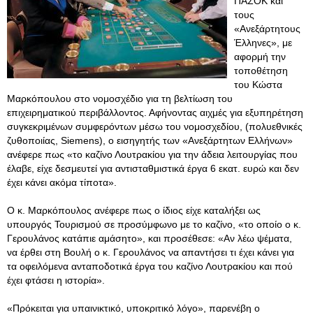
ΠΑΣΟΚ και
τους
«Ανεξάρτητους
Έλληνες», με
αφορμή την
τοποθέτηση
του Κώστα
Μαρκόπουλου στο νομοσχέδιο για τη βελτίωση του
επιχειρηματικού περιβάλλοντος. Αφήνοντας αιχμές για εξυπηρέτηση
συγκεκριμένων συμφερόντων μέσω του νομοσχεδίου, (πολυεθνικές
ζυθοποιίας, Siemens), ο εισηγητής των «Ανεξάρτητων Ελλήνων»
ανέφερε πως «το καζίνο Λουτρακίου για την άδεια λειτουργίας που
έλαβε, είχε δεσμευτεί για αντισταθμιστικά έργα 6 εκατ. ευρώ και δεν
έχει κάνει ακόμα τίποτα».
Ο κ. Μαρκόπουλος ανέφερε πως ο ίδιος είχε καταλήξει ως
υπουργός Τουρισμού σε προσύμφωνο με το καζίνο, «το οποίο ο κ.
Γερουλάνος κατάπιε αμάσητο», και προσέθεσε: «Αν λέω ψέματα,
να έρθει στη Βουλή ο κ. Γερουλάνος να απαντήσει τι έχει κάνει για
τα οφειλόμενα ανταποδοτικά έργα του καζίνο Λουτρακίου και πού
έχει φτάσει η ιστορία».
«Πρόκειται για υπαινικτικό, υποκριτικό λόγο», παρενέβη ο