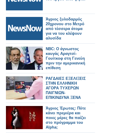
Άγριος ξυλοδαρμός
20χρονου στο Μετρό
από τέσσερα άτομα
για να του κλέψουν
αλυσίδα
NBC: Ο άγνωστος
καυγάς Αραγτσί-
Γουίτκοφ στη Γενεύη
πριν την αμερικανική
επίθεση
ΡΑΓΔΑΙΕΣ ΕΞΕΛΙΞΕΙΣ
ΣΤΗΝ ΕΛΛΗΝΙΚΗ
ΑΓΟΡΑ ΤΥΧΕΡΩΝ
ΠΑΙΓΝΙΩΝ-
ΕΠΙΚΙΝΔΥΝΑ ΞΕΝΑ
SITE ΜΕ ΚΑΖΙΝΟ ΚΑΙ
ΣΤΟΙΗΜΑ
Άγριος Έρωτας: Πότε
κάνει πρεμιέρα και
ποιες μέρες θα παίζει
στο πρόγραμμα του
Alpha;