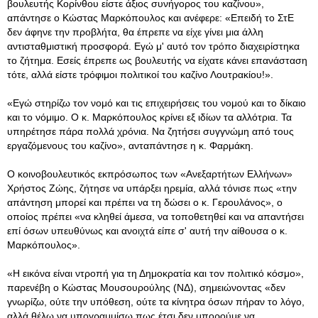
βουλευτής Κορίνθου είστε άξιος συνήγορος του καζίνου»,
απάντησε ο Κώστας Μαρκόπουλος και ανέφερε: «Επειδή το ΣτΕ
δεν άφηνε την προβλήτα, θα έπρεπε να είχε γίνει μια άλλη
αντισταθμιστική προσφορά. Εγώ μ' αυτό τον τρόπο διαχειρίστηκα
το ζήτημα. Εσείς έπρεπε ως βουλευτής να είχατε κάνει επανάσταση
τότε, αλλά είστε τρόφιμοι πολιτικοί του καζίνο Λουτρακίου!».
«Εγώ στηρίζω τον νομό και τις επιχειρήσεις του νομού και το δίκαιο
και το νόμιμο. Ο κ. Μαρκόπουλος κρίνει εξ ιδίων τα αλλότρια. Τα
υπηρέτησε πάρα πολλά χρόνια. Να ζητήσει συγγνώμη από τους
εργαζόμενους του καζίνο», ανταπάντησε η κ. Φαρμάκη.
Ο κοινοβουλευτικός εκπρόσωπος των «Ανεξαρτήτων Ελλήνων»
Χρήστος Ζώης, ζήτησε να υπάρξει ηρεμία, αλλά τόνισε πως «την
απάντηση μπορεί και πρέπει να τη δώσει ο κ. Γερουλάνος», ο
οποίος πρέπει «να κληθεί άμεσα, να τοποθετηθεί και να απαντήσει
επί όσων υπευθύνως και ανοιχτά είπε σ' αυτή την αίθουσα ο κ.
Μαρκόπουλος».
«Η εικόνα είναι ντροπή για τη Δημοκρατία και τον πολιτικό κόσμο»,
παρενέβη ο Κώστας Μουσουρούλης (ΝΔ), σημειώνοντας «δεν
γνωρίζω, ούτε την υπόθεση, ούτε τα κίνητρα όσων πήραν το λόγο,
αλλά θέλω να υπογραμμίσω πως έτσι δεν μπορούμε να