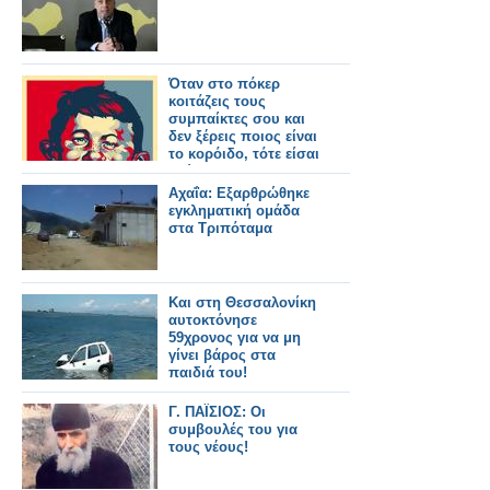
Όταν στο πόκερ
κοιτάζεις τους
συμπαίκτες σου και
δεν ξέρεις ποιος είναι
το κορόιδο, τότε είσαι
εσύ.
Αχαΐα: Εξαρθρώθηκε
εγκληματική ομάδα
στα Τριπόταμα
Και στη Θεσσαλονίκη
αυτοκτόνησε
59χρονος για να μη
γίνει βάρος στα
παιδιά του!
Γ. ΠΑΪΣΙΟΣ: Οι
συμβουλές του για
τους νέους!