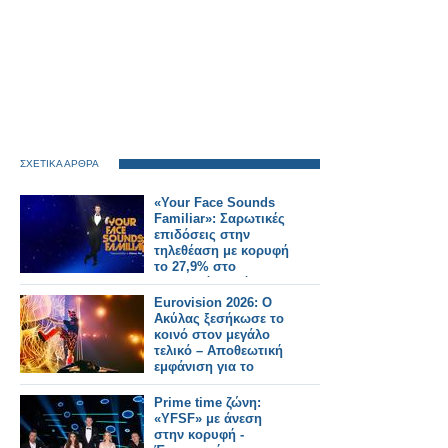
ΣΧΕΤΙΚΑ ΑΡΘΡΑ
«Your Face Sounds
Familiar»: Σαρωτικές
επιδόσεις στην
τηλεθέαση με κορυφή
το 27,9% στο
δυναμικό κοινό
Eurovision 2026: Ο
Ακύλας ξεσήκωσε το
κοινό στον μεγάλο
τελικό – Αποθεωτική
εμφάνιση για το
«Ferto»
Prime time ζώνη:
«YFSF» με άνεση
στην κορυφή -