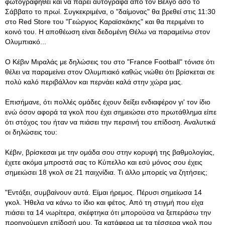
φωτογραφηθεί και να πάρει αυτόγραφα από τον Βέλγο άσο το
Σάββατο το πρωί. Συγκεκριμένα, ο "δαίμονας" θα βρεθεί στις 11:30
στο Red Store του "Γεώργιος Καραϊσκάκης" και θα περιμένει το
κοινό του. Η αποθέωση είναι δεδομένη Θέλω να παραμείνω στον
Ολυμπιακό...
Ο Κέβιν Μιραλάς με δηλώσεις του στο "France Football" τόνισε ότι
θέλει να παραμείνει στον Ολυμπιακό καθώς νιώθει ότι βρίσκεται σε
πολύ καλό περιβάλλον και περνάει καλά στην χώρα μας.
Επισήμανε, ότι πολλές ομάδες έχουν δείξει ενδιαφέρον γι' τον ίδιο
ενώ όσον αφορά τα γκολ που έχει σημειώσει στο πρωτάθλημα είπε
ότι στόχος του ήταν να πιάσει την περσινή του επίδοση. Αναλυτικά
οι δηλώσεις του:
Κέβιν, βρίσκεσαι με την ομάδα σου στην κορυφή της βαθμολογίας,
έχετε ακόμα μπροστά σας το Κύπελλο και εσύ μόνος σου έχεις
σημειώσει 18 γκολ σε 21 παιχνίδια. Τι άλλο μπορείς να ζητήσεις;
"Εντάξει, συμβαίνουν αυτά. Είμαι ήρεμος. Πέρυσι σημείωσα 14
γκολ. Ήθελα να κάνω το ίδιο και φέτος. Από τη στιγμή που είχα
πιάσει τα 14 νωρίτερα, σκέφτηκα ότι μπορούσα να ξεπεράσω την
προηγούμενη επίδοσή μου. Τα κατάφερα με τα τέσσερα γκολ που