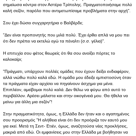
σημείωσα κόντρα στον Αστέρα Τρίπολης. Πραγματοποιήσαμε πολύ
καλή σεζόν, παρόλο που αντιμετωπίσαμε προβλήματα στην αρχή".
Σου έχει δώσει συγχαρητήρια ο Βαλβέρδε;
"Δεν είναι προπονητής που μιλά πολύ. Έχει έρθει απλά να μου πει
ότι δεν πρέπει να εκτελώ εγώ τα πέναλτι (σ.σ. γέλια)".
Η επιτυχία σου φέτος θεωρείς ότι θα σου ανοίξει πόρτες το
καλοκαίρι;
"Πράγματι, υπάρχουν πολλές ομάδες που έχουν δείξει ενδιαφέρον,
αλλά νιώθω πολύ καλά εδώ. Η ομάδα μου έδειξε εμπιστοσύνη όταν
τα πράγματα είχαν αρχίσει να πηγαίνουν άσχημα για μένα.
Επιπλέον, αμείβομαι πολύ καλά. Δεν θέλω να φύγω από αυτό το
περιβάλλον. Αρέσει μάλιστα και στην οικογένειά μου. Θα ήθελα να
μείνω για άλλη μια σεζόν"!
Στην πραγματικότητα, όμως, η Ελλάδα δεν ήταν και ο αγαπημένος
σου προορισμός "Η αλήθεια είναι ότι δεν προόριζα τον εαυτό μου
για εκεί. Μετά τη Σεντ- Ετιέν, όμως, αναζητούσα νέες προκλήσεις,
μακριά από εδώ. Οι εμφανίσεις μου στην Ελλάδα με βοήθησαν να