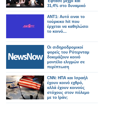
Έφτασε μέχρι και
31,4% στο δυναμικό
κοινό
ANT1: Αυτό ειναι το
τούρκικο hit που
έρχεται να καθηλώσει
το κοινό...
Οι σιδηροδρομικοί
φορείς του Ρότερνταμ
δοκιμάζουν κοινό
μοντέλο ελιγμών σε
περίπτωση
περιορισμών
χωρητικότητας.
CNN: ΗΠΑ και Ισραήλ
έχουν κοινό εχθρό,
αλλά έχουν κοινούς
στόχους στον πόλεμο
με το Ιράν;