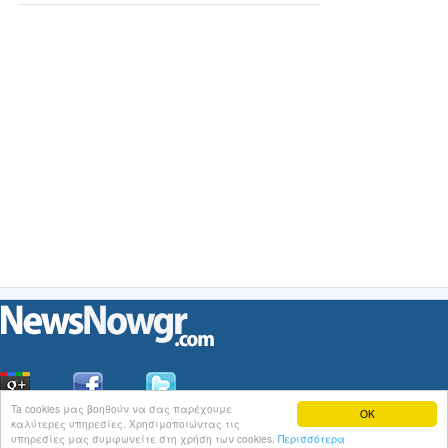
Ta cookies μας βοηθούν να σας παρέχουμε
OK
καλύτερες υπηρεσίες. Χρησιμοποιώντας τις
Οι
Ειδήσεις
του NewsNowgr.com στο
iNews
υπηρεσίες μας συμφωνείτε στη χρήση των cookies.
Περισσότερα