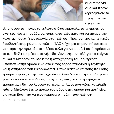
είναι πώς για
δυο και πλέον
ώρεςέβαλαν τα
πράγματα κάτω
όχι για να
εξηγήσουν το τι έγινε το τελευταίο διάστημααλλά το τι πρέπει να
γίνει έτσι ώστε η ομάδα να πάρει αποτελέσματα και να μπειμε την
καλύτερη δυνατή ψυχολογία στα πλέι οφ. Προπονητής και τεχνικός
διευθυντήςσυμφώνησαν πώς ο ΠΑΟΚ έχει μια σημαντική ευκαιρία
να πάρει την πρωτιά στα πλέιοφ αλλά για να συμβεί αυτό πρέπει να
το αποδείξει και μέσα στο γήπεδο. Δεν μίλησανπολύ για το τι έγινε
αν και ο Μπόλονι τόνισε πώς η αποχώρηση του Κοντρέρας
«πόνεσε»στην ομάδα ενώ στα εντός έδρας παιχνίδια η ταχύτητα
και η σπιρτάδα του Βιερίνιαλείπει. Επικαλέστηκε και τους πολλούς
τραυματισμούς και φυσικά έχει δίκιο. Απόεδώ και πέρα ο Ρουμάνος
φάνηκε να είναι αισιόδοξος τονίζοντας πώς οι επιστροφέςτων
τραυματιών θα του λύσουν τα χέρια. Ο Κωνσταντινίδης κατάλαβε
πώς ο Μπόλονι έχειτο μυαλό του μόνο στην ομάδα και αυτή είναι
μια καλή βάση για να προχωρήσει στημάχη των πλέι οφ.
paokrevolution