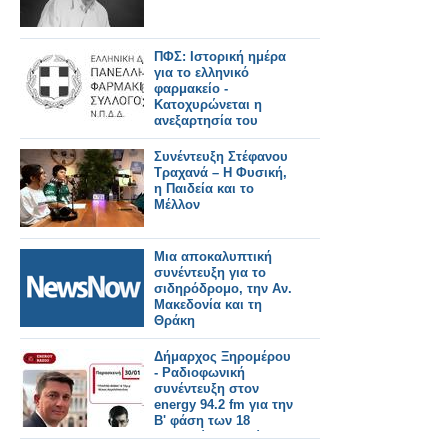
ΠΦΣ: Ιστορική ημέρα
για το ελληνικό
φαρμακείο -
Κατοχυρώνεται η
ανεξαρτησία του
Έλληνα
φαρμακοποιού
Συνέντευξη Στέφανου
Τραχανά – Η Φυσική,
η Παιδεία και το
Μέλλον
Μια αποκαλυπτική
συνέντευξη για το
σιδηρόδρομο, την Αν.
Μακεδονία και τη
Θράκη
Δήμαρχος Ξηρομέρου
- Ραδιοφωνική
συνέντευξη στον
energy 94.2 fm για την
Β' φάση των 18
λιμενικών μελετών