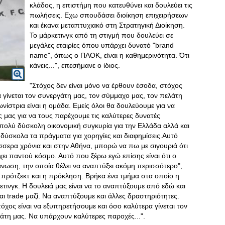
κλάδος, η επιστήμη που κατευθύνει και δουλεύει τις
πωλήσεις. Εχω σπουδάσει διοίκηση επιχειρήσεων
και έκανα μεταπτυχιακό στη Στρατηγική Διοίκηση.
Το μάρκετινγκ από τη στιγμή που δουλεύει σε
μεγάλες εταιρίες όπου υπάρχει δυνατό "brand
name", όπως ο ΠΑΟΚ, είναι η καθημερινότητα. Ότι
κάνεις...", επεσήμανε ο ίδιος.
"Στόχος δεν είναι μόνο να έρθουν έσοδα, στόχος
 γίνεται τον συνεργάτη μας, τον σύμμαχο μας, τον πελάτη
νίστρια είναι η ομάδα. Εμείς όλοι θα δουλεύουμε για να
 μας για να τους παρέχουμε τις καλύτερες δυνατές
 πολύ δύσκολη οικονομική συγκυρία για την Ελλάδα αλλά και
 δύσκολα τα πράγματα για χορηγίες και διαφημίσεις.Αυτό
έσσερα χρόνια και στην Αθήνα, μπορώ να πω με σιγουριά ότι
χει παντού κόσμο
. Αυτό που ξέρω εγώ επίσης είναι ότι ο
άνωση, την οποία θέλει να αναπτύξει ακόμη περισσότερο",
 το πρότζεκτ και η πρόκληση. Βρήκα ένα τμήμα στα οποίο η
ετινγκ. Η δουλειά μας είναι να το αναπτύξουμε από εδώ και
και trade μαζί. Να αναπτύξουμε και άλλες δραστηριότητες.
τόχος είναι να εξυπηρετήσουμε και όσο καλύτερα γίνεται τον
άτη μας. Να υπάρχουν καλύτερες παροχές...".