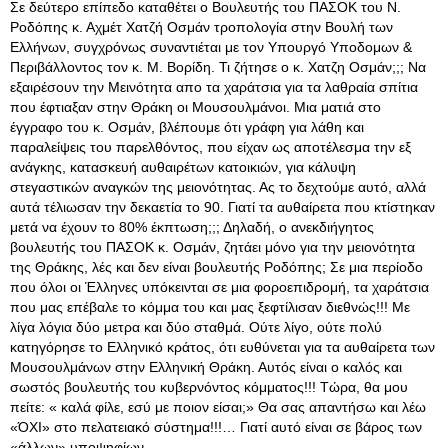
Σε δεύτερο επίπεδο καταθέτει ο Βουλευτής του ΠΑΣΟΚ του Ν.
Ροδόπης κ. Αχμέτ Χατζή Οσμάν τροπολογία στην Βουλή των
Ελλήνων, συγχρόνως συναντιέται με τον Υπουργό Υποδομων &
Περιβάλλοντος τον κ. Μ. Βορίδη. Τι ζήτησε ο κ. Χατζη Οσμάν;;; Να
εξαιρέσουν την Μεινότητα απο τα χαράτσια για τα λαθραία σπίτια
που έφτιαξαν στην Θράκη οι Μουσουλμάνοι. Μια ματιά στο
έγγραφο του κ. Οσμάν, βλέπουμε ότι γράφη για λάθη και
παραλείψεις του παρελθόντος, που είχαν ως αποτέλεσμα την εξ
ανάγκης, κατασκευή αυθαιρέτων κατοικιών, για κάλυψη
στεγαστικών αναγκών της μειονότητας. Ας το δεχτούμε αυτό, αλλά
αυτά τέλιωσαν την δεκαετία το 90. Γιατί τα αυθαίρετα που κτίστηκαν
μετά να έχουν το 80% έκπτωση;;; Δηλαδή, ο ανεκδιήγητος
βουλευτής του ΠΑΣΟΚ κ. Οσμάν, ζητάει μόνο για την μειονότητα
της Θράκης, λές και δεν είναι βουλευτής Ροδόπης; Σε μια περίοδο
που όλοι οι Έλληνες υπόκεινται σε μια φοροεπιδρομή, τα χαράτσια
που μας επέβαλε το κόμμα του και μας ξεφτίλισαν διεθνώς!!! Με
λίγα λόγια δύο μετρα και δύο σταθμά. Ούτε λίγο, ούτε πολύ
κατηγόρησε το Ελληνικό κράτος, ότι ευθύνεται για τα αυθαίρετα των
Μουσουλμάνων στην Ελληνική Θράκη. Αυτός είναι ο καλός και
σωστός βουλευτής του κυβερνόντος κόμματος!!! Τώρα, θα μου
πείτε: « καλά φίλε, εσύ με ποιον είσαι;» Θα σας απαντήσω και λέω
«ΌΧΙ» στο πελατειακό σύστημα!!!… Γιατί αυτό είναι σε βάρος των
«άλλων» υποψηφίων.