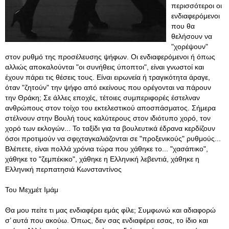
περισσότεροι οι
ενδιαφερόμενοι
που θα
θελήσουν να
"χορέψουν"
στον ρυθμό της προσέλευσης ψήφων. Οι ενδιαφερόμενοι ή όπως
αλλιώς αποκαλούνται "οι συνήθεις ύποπτοι", είναι γνωστοί και
έχουν πάρει τις θέσεις τους. Είναι ειρωνεία ή τραγικότητα άραγε,
όταν "ζητούν" την ψήφο από εκείνους που ορέγονται να πάρουν
την Θράκη; Σε άλλες εποχές, τέτοιες συμπεριφορές έστελναν
ανθρώπους στον τοίχο του εκτελεστικού αποσπάσματος. Σήμερα
στέλνουν στην Βουλή τους καλύτερους στον ιδιότυπο χορό, τον
χορό των εκλογών... Το ταξίδι για τα βουλευτικά έδρανα κερδίζουν
όσοι προτιμούν να σφιχταγκαλιάζονται σε "προξενικούς" ρυθμούς...
Βλέπετε, είναι πολλά χρόνια τώρα που χάθηκε το... "χασάπικο",
χάθηκε το "ζεμπέκικο", χάθηκε η Ελληνική λεβεντιά, χάθηκε η
Ελληνική περπατησιά Κωνσταντίνος
Του Μεχμέτ Ιμάμ
Θα μου πείτε τι μας ενδιαφέρει εμάς φίλε; Συμφωνώ και αδιαφορώ
σ’ αυτά που ακούω. Όπως, δεν σας ενδιαφέρει εσας, το ίδιο και