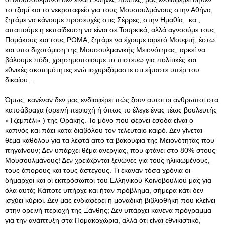
το τζαμί και το νεκροταφείο για τους Μουσουλμάνους στην Αθήνα,
ζητάμε να κάνουμε προσευχές στις Σέρρες, στην Ημαθία,..κα.,
απαιτούμε η εκπαίδευση να είναι σε Τουρκικά, αλλά αγνοούμε τους
Πομάκους και τους ΡΟΜΑ, ζητάμε να έχουμε αιρετό Μουφτή, έστω
και υπο διχοτόμιση της Μουσουλμανικής Μειονότητας, αρκεί να
βάλουμε πόδι, χρησημοποιουμε το πιστευω για πολιτικές και
εθνικές σκοπιμότητες ενώ ισχυριζόμαστε οτι είμαστε υπέρ του
δικαίου….
Όμως, κανέναν δεν μας ενδιαφέρει πώς ζουν αυτοι οι ανθρωποι στα
κατσάβραχα (ορεινή περιοχή ή όπως το έλεγε ένας τέως βουλευτής
«Τζεμπέλι» ) της Θράκης. Το μόνο που φέρνει έσοδα είναι ο
καπνός και πάει κατα διαβόλου τον τελευταίο καιρό. Δεν γίνεται
θέμα καθόλου για τα λεφτά απο τα βακούφια της Μειονότητας που
πηγαίνουν; Δεν υπάρχει θέμα ανεργίας, που φτάνει στο 80% στους
Μουσουλμάνους! Δεν χρειάζονται ξενώνες για τους ηλικιωμένους,
τους άπορους και τους άστεγους. Τι έκαναν τόσα χρόνια οι
δήμαρχοι και οι εκπρόσωποι του Ελληνικού Κοινοβουλίου μας για
όλα αυτά; Κάποτε υπήρχε και ήταν πρόβλημα, σήμερα κάτι δεν
ισχύει κύριοι. Δεν μας ενδιαφέρει η μοναδική βιβλιοθήκη που κλείνει
στην ορεινή περιοχή της Ξάνθης; Δεν υπάρχει κανένα πρόγραμμα
για την ανάπτυξη στα Πομακοχώρια, αλλά ότι είναι εθνικιστικό,