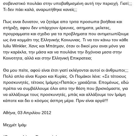
σοβενιστικό πουλάει στην υποβαθμισμένη αυτή την περιοχή. Γιατί;;;
Τι δεν πάει καλά, αναρωτήθηκε κανείς;;
Πως ειναι δυνατον, να ζητάμε απο τριτα προσωπα βοήθεια και
στήριξη, αφου δεν υπάρχουν έρευνες, αιτηματα, μελετες,
προγραμματα και σχεδιο για τα προβληματα που αντιμετωπίζουμε
ως ένα κομμάτι της Ελληνικής Κοινωνιας. Τι να τον κάνω τον κάθε
Iuliu Winkler, Χανς και Μπάτμαν, όταν οι δικοί μου ειναι μόνο για
την καρέκλα, την μάσα και να πουλάνε την διχόνοια μεσα στην
Κοινοτητα, αλλά και στην Ελληνική Επικρατεια;
Θα μου πείτε, αφού είναι έτσι γιατί εκλέγονται αυτοί οι άνθρωποι;;;
Πολύ απλο είναι Κυριοι και Κυρίες. Οι Πομάκοι λένε: «Σε τέτοιους
προσκυνητές, τέτοιος Ιμάμης=Παπάς» χρειάζεται. Επομένως, εδώ
πρέπει να συμβάλλουμε όλοι απο την θέση που βρισκόμαστε, για
να αλλάξουμε τους προσκυνητές, μπάς και αλλάξουμε τον Ιμάμη
κάποτε και δει ο κόσμος άσπρη μέρα. Πριν είναι αργά!!!
Αθήνα, 03 Απριλίου 2012
Μεχμέτ Ιμάμ