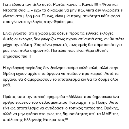
Γιατι έδωσα τον τίτλο αυτό; Ρωτάει κανείς;;; Κανείς!!!! «Φτού και
Ντροπή σας!…» εχω το δικαιωμα να μην πω, γιατί δεν γνωρίζετε τι
γίνεται στα μέρη μου. Όμως, είναι μία πραγματικότητα κάθε φορά
που γίνονται εγκλογές στην Θράκη μας.
Είναι γνωστό, ότι η χώρα μας οδευει προς τις εθνικές εκλογες.
Αυτές οι εκλογες δεν γνωρίζω πως ηχούν στ’ αυτιά σας, αν θα πάτε
μέχρι την κάλπη. Σας κάνω γνωστό, πως εμείς θα πάμε και ότι για
μας είναι πολύ σημαντικό. Πιστεύω πως είναι θέμα εθνικής
σημασίας πιά!!!
Η εγκλογική περίοδος δεν ξεκίνησε ακόμα καλά καλά, αλλά στην
Θράκη έχουν αρχίσει τα όργανα να παίζουν προ καιρού. Αυτά τα
όργανα, θα διαμορφώσουν το αποτέλεσμα και θα το δούμε όλοι
μαζί.
Πρώτα, απο την τοπική εφημερίδα «Μιλλέτ» που δημοσιεύει ένα
άρθρο εναντίον του σεβασμιώτατου Πατριάρχη της Πόλης. Αυτό
είχε ως αποτέλεσμα να αντιδράσει ο τοπικός τύπος της Θράκης,
αλλά να μην φτάσει στο φως της δημοσιότητας απ΄ τα ΜΜΕ της
υπόλοιπης Ελληνικής Επικράτειας!!!