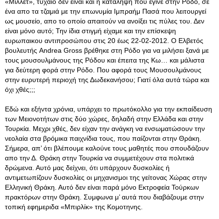
«Μιλλέτ», τυχαίο δεν είναι και η κατάληψη που έγινε στην Ρόδο, σε
ένα απο τα τζαμιά με την επωνυμία Ιμπραήμ Πασά που λειτουργεί
ως μουσείο, απο το οποίο απαιτούν να ανοίξει τις πύλες του. Δεν
είναι μόνο αυτό; Την ίδια στιγμή είχαμε και την επίσκεψη
ευρωπαικου αντιπροσώπου στις 20 έως 22-02-2012. Ο Ελβετός
βουλευτής Andrea Gross βρέθηκε στη Ρόδο για να μιλήσει ξανά με
τους μουσουλμάνους της Ρόδου και έπειτα της Κω… και μάλιστα
για δεύτερη φορά στην Ρόδο. Που αφορά τους Μουσουλμάνους
στην ευρυτερή περιοχή της Δωδεκανήσου; Γιατί όλα αυτά τώρα και
όχι χθές;;;
Εδώ και εξήντα χρόνια, υπάρχει το πρωτόκολλο για την εκπαίδευση
των Μειονοτήτων στις δύο χώρες, δηλαδή στην Ελλάδα και στην
Τουρκία. Μεχρι χθές, δεν είχαν την ανάγκη να ενσωματώσουν την
νεολαία στα βρόμικα παιχνίδια τους, που παίζονται στην Θράκη.
Σήμερα, απ’ ότι βλέπουμε καλούνε τους μαθητές που σπουδάζουν
απο την Δ. Θράκη στην Τουρκία να συμμετέχουν στα πολιτικά
δρώμενα. Αυτό μας δείχνει, ότι υπάρχουν δυσκολίες ή
αντιμετωπίζουν δυσκολίες οι μηχανισμοι της γείτονας Χώρας στην
Ελληνική Θράκη. Αυτό δεν είναι παρά μόνο Εκτροφεία Τούρκων
πρακτόρων στην Θράκη. Συμφωνα μ’ αυτά που διαβάζουμε στην
τοπική εφημεριδα «Μπιρλίκ» της Κομοτηνης.