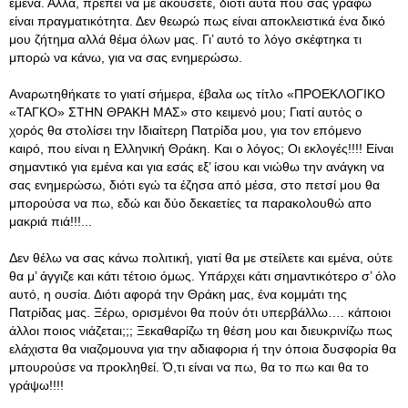
εμένα. Αλλά, πρέπει να με ακούσετε, διότι αυτά που σας γράφω
είναι πραγματικότητα. Δεν θεωρώ πως είναι αποκλειστικά ένα δικό
μου ζήτημα αλλά θέμα όλων μας. Γι’ αυτό το λόγο σκέφτηκα τι
μπορώ να κάνω, για να σας ενημερώσω.
Αναρωτηθήκατε το γιατί σήμερα, έβαλα ως τίτλο «ΠΡΟΕΚΛΟΓΙΚΟ
«ΤΑΓΚΟ» ΣΤΗΝ ΘΡΑΚΗ ΜΑΣ» στο κειμενό μου; Γιατί αυτός ο
χορός θα στολίσει την Ιδιαίτερη Πατρίδα μου, για τον επόμενο
καιρό, που είναι η Ελληνική Θράκη. Και ο λόγος; Οι εκλογές!!!! Είναι
σημαντικό για εμένα και για εσάς εξ’ ίσου και νιώθω την ανάγκη να
σας ενημερώσω, διότι εγώ τα έζησα από μέσα, στο πετσί μου θα
μπορούσα να πω, εδώ και δύο δεκαετίες τα παρακολουθώ απο
μακριά πιά!!!...
Δεν θέλω να σας κάνω πολιτική, γιατί θα με στείλετε και εμένα, ούτε
θα μ’ άγγιζε και κάτι τέτοιο όμως. Υπάρχει κάτι σημαντικότερο σ’ όλο
αυτό, η ουσία. Διότι αφορά την Θράκη μας, ένα κομμάτι της
Πατρίδας μας. Ξέρω, ορισμένοι θα πούν ότι υπερβάλλω…. κάποιοι
άλλοι ποιος νιάζεται;;; Ξεκαθαρίζω τη θέση μου και διευκρινίζω πως
ελάχιστα θα νιαζομουνα για την αδιαφορια ή την όποια δυσφορία θα
μπουρούσε να προκληθεί. Ό,τι είναι να πω, θα το πω και θα το
γράψω!!!!