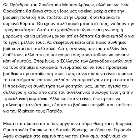
Ως Πρόεδρος του Συνδέσμου Μουσουλμάνων, αλλά και ως ένας
Θρακιώτης θα έλεγα στους νέους μας να είναι μακρια απο την
βρόμικη πολιτική που παίζεται στην Θράκη, διότι θα είναι τα
αυριανά θύματα. Θα έχουν πολύ καιρό μπροστά τους, να δούν την
πραγματικότητα. Αυτό που χρειάζονται τώρα ειναι η γνώση, η
μόρφωση και να μείνουν μακρια απ’ οτιδήποτε θα είναι εμπόδιο για
το εγγύς μέλλον τους. Ας σκεφτούνε κάτω απο ποιες συνθήκες
βρίσκονται εκεί, πολύ καλά. Διότι, οι γονείς των πιο πολλών δεν
διαθέτουν, αλλά απο το υστερημα τους προσπαθούν να κάνουν
κάτι γι’ αυτούς. Επομένως, ο Σύλλογος των Δυτικοθρακιωτών αντί
να τους στηρίξει οικονομικά, πνευματικά και να τους προσφέρει
βοήθεια στην εκπαίδευση τους, τους συνιστούσε να είναι τσιράκια
του συστήματος και τους καλούσε να συμμετέχουν σε μια ουτοπία.
Η προεκλογική συνάντηση των φοιτητών μας, με την ηγεσία του
συλλόγου ή κάτω απο αυτό τον ανθελληνικό σύλλογο είναι για την
προεκλογική καμπάνια. Αλλά και έτσι να είναι, δεν πρέπει να
μπλέκουμε τα νιάτα μας, σ’ αυτό το βρόμικο παιχνίδι που παίζεται
για την Ιδιαίτερη τους Πατρίδα.
Μέσα στα πλαισια αυτά, δεν αργησε να πάρει θέση και η Τουρκική
Ομοσπονδία Τουρκων της Δυτικής Θράκης, με έδρα την Γερμανία.
Αφου αναφέρει στο κειμενό της για τον εθνικισμό, σοβινισμό και