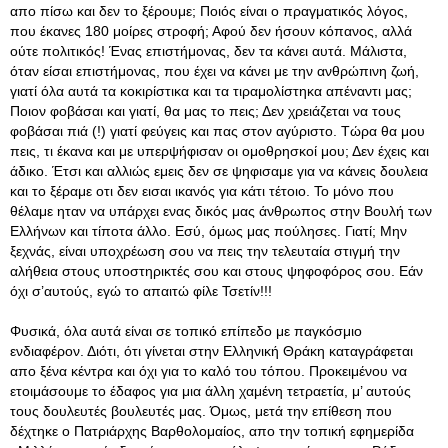
απο πίσω και δεν το ξέρουμε; Ποιός είναι ο πραγματικός λόγος,
που έκανες 180 μοίρες στροφή; Αφού δεν ήσουν κόπανος, αλλά
ούτε πολιτικός! Ένας επιστήμονας, δεν τα κάνει αυτά. Μάλιστα,
όταν είσαι επιστήμονας, που έχει να κάνει με την ανθρώπινη ζωή,
γιατί όλα αυτά τα κοκιρίστικα και τα τιραμολίστηκα απέναντι μας;
Ποιον φοβάσαι και γιατί, θα μας το πεις; Δεν χρειάζεται να τους
φοβάσαι πιά (!) γιατί φεύγεις και πας στον αγύριστο. Τώρα θα μου
πεις, τι έκανα και με υπερψήφισαν οι ομοθρησκοί μου; Δεν έχεις και
άδικο. Έτσι και αλλιώς εμεις δεν σε ψηφισαμε για να κάνεις δουλεια
και το ξέραμε οτι δεν εισαι ικανός για κάτι τέτοιο. Το μόνο που
θέλαμε ηταν να υπάρχει ενας δικός μας άνθρωπος στην Βουλή των
Ελλήνων και τίποτα άλλο. Εσύ, όμως μας πούλησες. Γιατί; Μην
ξεχνάς, είναι υποχρέωση σου να πεις την τελευταία στιγμή την
αλήθεια στους υποστηρικτές σου και στους ψηφοφόρος σου. Εάν
όχι σ’αυτούς, εγώ το απαιτώ φίλε Τσετίν!!!
Φυσικά, όλα αυτά είναι σε τοπικό επίπεδο με παγκόσμιο
ενδιαφέρον. Διότι, ότι γίνεται στην Ελληνική Θράκη καταγράφεται
απο ξένα κέντρα και όχι για το καλό του τόπου. Προκειμένου να
ετοιμάσουμε το έδαφος για μια άλλη χαμένη τετραετία, μ’ αυτούς
τους δουλευτές βουλευτές μας. Όμως, μετά την επίθεση που
δέχτηκε ο Πατριάρχης Βαρθολομαίος, απο την τοπική εφημερίδα