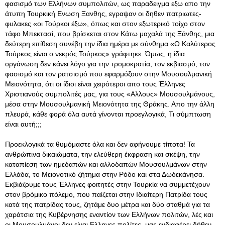
φασισμό των Ελλήνων συμπολιτών, ως παραδειγμα εξω απο την
άτυπη Τουρκική Ενωση Ξανθης, εγραψαν οι δηθεν πατριωτες-
φυλακες «οι Τούρκοι έξω», όπως και στον εξωτερικό τοίχο στον
τάφο Μπεκτασί, που βρίσκεται στον Κάτω μαχαλά της Ξάνθης, μια
δεύτερη επίθεση συνέβη την ίδια ημέρα με σύνθημα «Ο Καλύτερος
Τούρκος είναι ο νεκρός Τούρκος» γράφτηκε. Όμως, η ίδια
οργάνωση δεν κάνει λόγο για την τρομοκρατία, τον εκβιασμό, τον
φασισμό και τον ρατσισμό που εφαρμόζουν στην Μουσουλμανική
Μειονότητα, ότι οι ίδιοι είναι χειρότεροι απο τους Έλληνες
Χριστιανούς συμπολιτές μας, για τους «Αλλους» Μουσουλμάνους,
μέσα στην Μουσουλμανική Μειονότητα της Θράκης. Απο την άλλη
πλευρά, κάθε φορά όλα αυτά γίνονται προεγλογικά, Τι σύμπτωση
είναι αυτή;;;
Προεκλογικά τα θυμόμαστε όλα και δεν αφήνουμε τίποτα! Τα
ανθρώπινα δικαιώματα, την ελεύθερη έκφραση και σκέψη, την
καταπίεση των ημεδαπών και αλλοδαπών Μουσουλμάνων στην
Ελλάδα, το Μειονοτικό ζήτημα στην Ρόδο και στα Δωδεκάνησα.
Εκβιάζουμε τους Έλληνες φοιτητές στην Τουρκία να συμμετέχουν
στον βρόμικο πόλεμο, που παίζεται στην Ιδιαίτερη Πατρίδα τους
κατά της πατρίδας τους, ζητάμε δυο μέτρα και δύο σταθμά για τα
χαράτσια της Κυβέρνησης εναντίον των Ελλήνων πολιτών, λές και
οι Μουσουλμάνοι δεν είναι Ελληνες πολίτες, μας ενδιαφέρει δήθεν