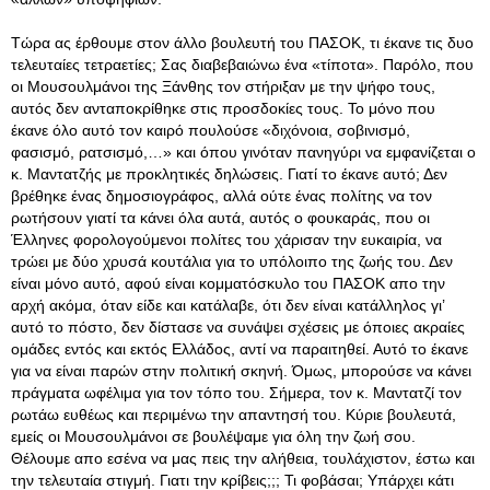
Τώρα ας έρθουμε στον άλλο βουλευτή του ΠΑΣΟΚ, τι έκανε τις δυο
τελευταίες τετραετίες; Σας διαβεβαιώνω ένα «τίποτα». Παρόλο, που
οι Μουσουλμάνοι της Ξάνθης τον στήριξαν με την ψήφο τους,
αυτός δεν ανταποκρίθηκε στις προσδοκίες τους. Το μόνο που
έκανε όλο αυτό τον καιρό πουλούσε «διχόνοια, σοβινισμό,
φασισμό, ρατσισμό,…» και όπου γινόταν πανηγύρι να εμφανίζεται ο
κ. Μαντατζής με προκλητικές δηλώσεις. Γιατί το έκανε αυτό; Δεν
βρέθηκε ένας δημοσιογράφος, αλλά ούτε ένας πολίτης να τον
ρωτήσουν γιατί τα κάνει όλα αυτά, αυτός ο φουκαράς, που οι
Έλληνες φορολογούμενοι πολίτες του χάρισαν την ευκαιρία, να
τρώει με δύο χρυσά κουτάλια για το υπόλοιπο της ζωής του. Δεν
είναι μόνο αυτό, αφού είναι κομματόσκυλο του ΠΑΣΟΚ απο την
αρχή ακόμα, όταν είδε και κατάλαβε, ότι δεν είναι κατάλληλος γι’
αυτό το πόστο, δεν δίστασε να συνάψει σχέσεις με όποιες ακραίες
ομάδες εντός και εκτός Ελλάδος, αντί να παραιτηθεί. Αυτό το έκανε
για να είναι παρών στην πολιτική σκηνή. Όμως, μπορούσε να κάνει
πράγματα ωφέλιμα για τον τόπο του. Σήμερα, τον κ. Μαντατζί τον
ρωτάω ευθέως και περιμένω την απαντησή του. Κύριε βουλευτά,
εμείς οι Μουσουλμάνοι σε βουλέψαμε για όλη την ζωή σου.
Θέλουμε απο εσένα να μας πεις την αλήθεια, τουλάχιστον, έστω και
την τελευταία στιγμή. Γιατι την κρίβεις;;; Τι φοβάσαι; Υπάρχει κάτι