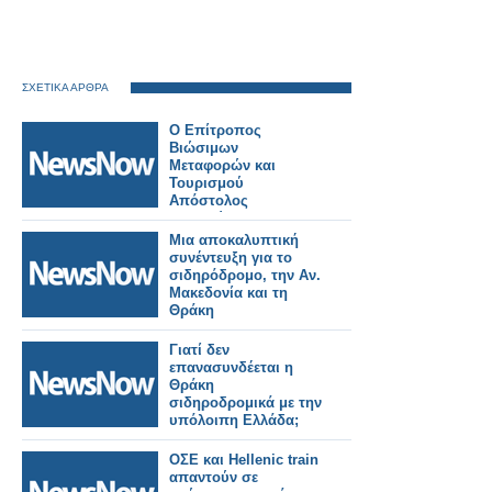
ΣΧΕΤΙΚΑ ΑΡΘΡΑ
Ο Επίτροπος
Βιώσιμων
Μεταφορών και
Τουρισμού
Απόστολος
Τζιτζικώστας σε
τριήμερη επίσκεψη
Μια αποκαλυπτική
στη Θράκη για την
συνέντευξη για το
Ημέρα της Ευρώπης
σιδηρόδρομο, την Αν.
2026.
Μακεδονία και τη
Θράκη
Γιατί δεν
επανασυνδέεται η
Θράκη
σιδηροδρομικά με την
υπόλοιπη Ελλάδα;
ΟΣΕ και Hellenic train
απαντούν σε