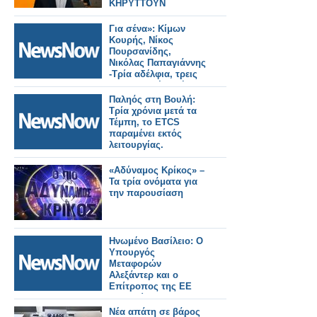
ΚΗΡΥΤΤΟΥΝ
ΠΟΛΕΜΟ
Για σένα»: Κίμων
Κουρής, Νίκος
Πουρσανίδης,
Νικόλας Παπαγιάννης
-Τρία αδέλφια, τρεις
διαφορετικές αλήθειες
!
Παληός στη Βουλή:
Τρία χρόνια μετά τα
Τέμπη, το ETCS
παραμένει εκτός
λειτουργίας.
«Αδύναμος Κρίκος» –
Τα τρία ονόματα για
την παρουσίαση
Ηνωμένο Βασίλειο: Ο
Υπουργός
Μεταφορών
Αλεξάντερ και ο
Επίτροπος της ΕΕ
Τζιτζικώστας, θα
διασφαλίσουν την
Νέα απάτη σε βάρος