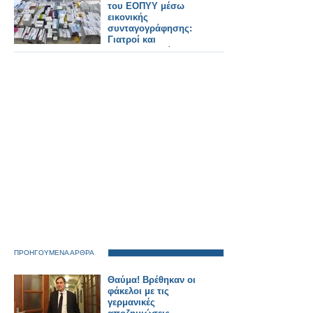
ομαλή λειτουργία των
του ΕΟΠΥΥ μέσω
συνοριακών ελέγχων
εικονικής
μέσω του EES.
συνταγογράφησης:
Γιατροί και
φαρμακοποιοί στο
κόλπο, άνω των
400.000 ευρώ η ζημιά
ΠΡΟΗΓΟΥΜΕΝΑ ΑΡΘΡΑ
Θαύμα! Βρέθηκαν οι
φάκελοι με τις
γερμανικές