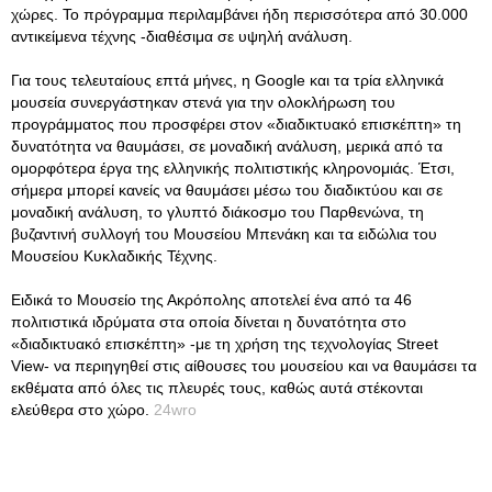
χώρες. Το πρόγραμμα περιλαμβάνει ήδη περισσότερα από 30.000
αντικείμενα τέχνης -διαθέσιμα σε υψηλή ανάλυση.
Για τους τελευταίους επτά μήνες, η Google και τα τρία ελληνικά
μουσεία συνεργάστηκαν στενά για την ολοκλήρωση του
προγράμματος που προσφέρει στον «διαδικτυακό επισκέπτη» τη
δυνατότητα να θαυμάσει, σε μοναδική ανάλυση, μερικά από τα
ομορφότερα έργα της ελληνικής πολιτιστικής κληρονομιάς. Έτσι,
σήμερα μπορεί κανείς να θαυμάσει μέσω του διαδικτύου και σε
μοναδική ανάλυση, το γλυπτό διάκοσμο του Παρθενώνα, τη
βυζαντινή συλλογή του Μουσείου Μπενάκη και τα ειδώλια του
Μουσείου Κυκλαδικής Τέχνης.
Ειδικά το Μουσείο της Ακρόπολης αποτελεί ένα από τα 46
πολιτιστικά ιδρύματα στα οποία δίνεται η δυνατότητα στο
«διαδικτυακό επισκέπτη» -με τη χρήση της τεχνολογίας Street
View- να περιηγηθεί στις αίθουσες του μουσείου και να θαυμάσει τα
εκθέματα από όλες τις πλευρές τους, καθώς αυτά στέκονται
ελεύθερα στο χώρο.
24wro