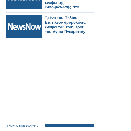
ενόψει της
ενσωμάτωσης στο
δίκτυο, της
επέκτασης προς την
Τρένο του Πηλίου:
Καλαμαριά –
Επιπλέον δρομολόγια
Ενισχυμένο σχέδιο
ενόψει του τριημέρου
μετακινήσεων από
του Αγίου Πνεύματος.
τον ΟΑΣΘ
ΠΡΟΗΓΟΥΜΕΝΑ ΑΡΘΡΑ