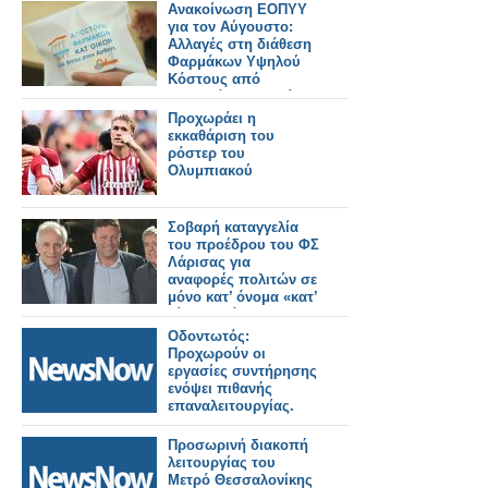
Ανακοίνωση ΕΟΠΥΥ
για τον Αύγουστο:
Αλλαγές στη διάθεση
Φαρμάκων Υψηλού
Κόστους από
ιδιωτικά φαρμακεία
Προχωράει η
εκκαθάριση του
ρόστερ του
Ολυμπιακού
Σοβαρή καταγγελία
του προέδρου του ΦΣ
Λάρισας για
αναφορές πολιτών σε
μόνο κατ’ όνομα «κατ’
οίκον» διάθεση ΦΥΚ
Οδοντωτός:
Προχωρούν οι
εργασίες συντήρησης
ενόψει πιθανής
επαναλειτουργίας.
Προσωρινή διακοπή
λειτουργίας του
Μετρό Θεσσαλονίκης