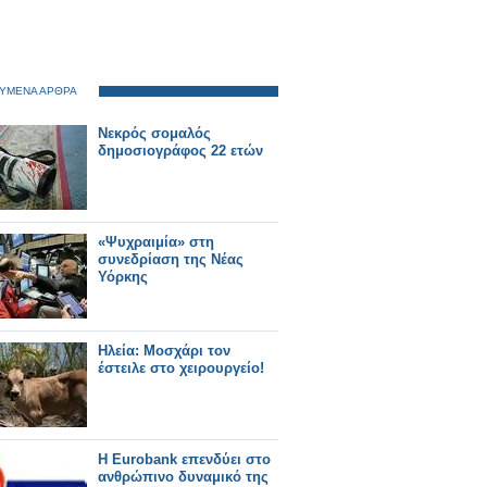
ΥΜΕΝΑ ΑΡΘΡΑ
Νεκρός σομαλός
δημοσιογράφος 22 ετών
«Ψυχραιμία» στη
συνεδρίαση της Νέας
Υόρκης
Ηλεία: Μοσχάρι τον
έστειλε στο χειρουργείο!
Η Eurobank επενδύει στο
ανθρώπινο δυναμικό της