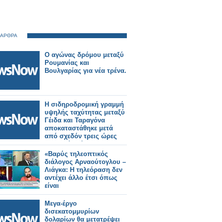
 ΑΡΘΡΑ
Ο αγώνας δρόμου μεταξύ
Ρουμανίας και
Βουλγαρίας για νέα τρένα.
Η σιδηροδρομική γραμμή
υψηλής ταχύτητας μεταξύ
Γέιδα και Ταραγόνα
αποκαταστάθηκε μετά
από σχεδόν τρεις ώρες
διακοπής λόγω
πυρκαγιάς.
«Βαρύς τηλεοπτικός
διάλογος Αρναούτογλου –
Λιάγκα: Η τηλεόραση δεν
αντέχει άλλο έτσι όπως
είναι
Μεγα-έργο
δισεκατομμυρίων
δολαρίων θα μετατρέψει