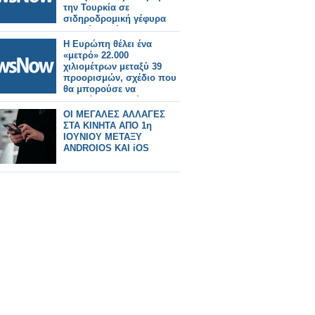
την Τουρκία σε
σιδηροδρομική γέφυρα
μεταξύ Ευρώπης και
Ασίας.
Η Ευρώπη θέλει ένα
«μετρό» 22.000
χιλιομέτρων μεταξύ 39
προορισμών, σχέδιο που
θα μπορούσε να
εκτοπίσει τις πτήσεις.
ΟΙ ΜΕΓΑΛΕΣ ΑΛΛΑΓΕΣ
ΣΤΑ ΚΙΝΗΤΑ ΑΠΟ 1η
ΙΟΥΝΙΟΥ ΜΕΤΑΞΥ
ANDROIOS KAI iOS