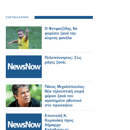
ΣΧΕΤΙΚΑ ΑΡΘΡΑ
Ο Φετφατζίδης θα
φορέσει ξανά την
κίτρινη φανέλα
Πελοπόννησος: Στις
ράγες ξανά;
Πάνος Μιχαλόπουλος:
Νέα τηλεοπτική σειρά
φέρνει ξανά τον
αγαπημένο ηθοποιό
στο προσκήνιο
Επιστολή Κ.
Κυρανάκη προς
δήμαρχο
Καλαβρύτων: