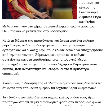
προπονητικό
κέντρο της
Γαλατασαράι!
Άλμπερτ Ριέρα
και Φελίπε
Μέλο πιάστηκαν στα χέρια, με αποτέλεσμα ο πρώην άσος του
Ολυμπιακού να μεταφερθεί στο νοσοκομείο!
Κατά τη διάρκεια της προπόνησης και έπειτα από ένα σκληρό
μαρκάρισμα, οι δύο ποδοσφαιριστές της «τσιμπ-μπομ»…
αρπάχτηκαν και ο Φατίχ Τερίμ τους έδωσε εντολή να αποχωρήσουν
από την προπόνηση. Σύμφωνα με μαρτυρίες, ο καβγάς
συνεχίστηκε και στα αποδυτήρια, ενώ τα τουρκικά Μέσα
υποστηρίζουν ότι τα χτυπήματα που δέχτηκε ο Ριέρα ήταν τόσο
δυνατά, που αναγκάστηκε να μεταφερθεί στο πλησιέστερο
νοσοκομείο!
Ακολούθως, η διοίκηση της «Γαλατά» ενημέρωσε τους δύο παίκτες
ότι εντός των επόμενων ημερών θα δεχτούν βαριά «καμπάνα»!
Το «ξανά» στον τίτλο δεν είναι τυχαίο, καθώς οι δυο τους είχαν
πρωταγωνιστήσει σε μια αντιαθλητική φάση στο περασμένο φιλικό