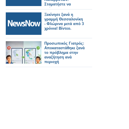
Σταματήστε να
κρύβεστε και
υπογράψτε για να
Ξεκίνησε ξανά η
ανοίξει ξανά ο
γραμμή Θεσσαλονίκη
Οδοντωτός.
- Φλώρινα μετά από 3
χρόνια! Βίντεο.
Προσωπικός Γιατρός:
Αποκαταστάθηκε ξανά
το πρόβλημα στην
αναζήτηση ανά
περιοχή