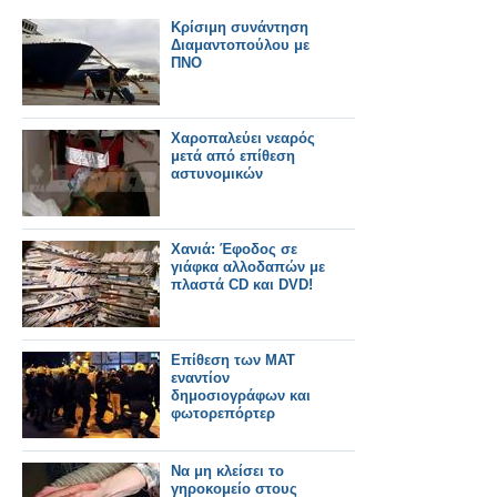
Kρίσιμη συνάντηση
Διαμαντοπούλου με
ΠΝΟ
Χαροπαλεύει νεαρός
μετά από επίθεση
αστυνομικών
Χανιά: Έφοδος σε
γιάφκα αλλοδαπών με
πλαστά CD και DVD!
Επίθεση των ΜΑΤ
εναντίον
δημοσιογράφων και
φωτορεπόρτερ
Nα μη κλείσει το
γηροκομείο στους