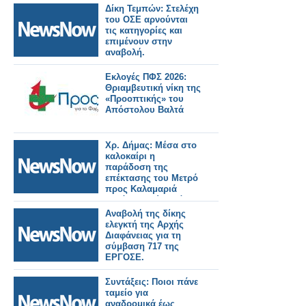
Δίκη Τεμπών: Στελέχη
του ΟΣΕ αρνούνται
τις κατηγορίες και
επιμένουν στην
αναβολή.
Εκλογές ΠΦΣ 2026:
Θριαμβευτική νίκη της
«Προοπτικής» του
Απόστολου Βαλτά
Χρ. Δήμας: Μέσα στο
καλοκαίρι η
παράδοση της
επέκτασης του Μετρό
προς Καλαμαριά
–«Πάνε πολύ καλά τα
δοκιμαστικά».
Αναβολή της δίκης
ελεγκτή της Αρχής
Διαφάνειας για τη
σύμβαση 717 της
ΕΡΓΟΣΕ.
Συντάξεις: Ποιοι πάνε
ταμείο για
αναδρομικά έως