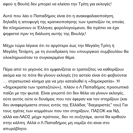
αφού η Βουλή δεν μπορεί να κλείσει την Τρίτη για εκλογές!
Αυτό που λέει ο Παπαδήμος είναι ότι η ανακεφαλαιοποίηση,
δηλαδή η αποφυγή της κρατικοποίησης των τραπεζών τις οποίες
θα πληρώσουν οι Έλληνες φορολογούμενοι, θα πρέπει να έχει
ψηφιστεί πριν τη διάλυση αυτής της Βουλής!
Μέχρι τώρα λέγανε ότι το αργότερο έως την Μεγάλη Τρίτη ή
Μεγάλη Τετάρτη, με τη συνεδρίαση του υπουργικού συμβουλίου θα
ολοκληρωνόταν το συγκεκριμένο θέμα.
Πέρα από το γεγονός ότι εμφανίζεται οι τραπεζίτες να καθορίζουν
ακόμα και το πότε θα γίνουν εκλογές (το αστείο είναι ότι φοβούνται
… στρατιωτικό κίνημα για να μην καταλυθεί η «δημοκρατία». Η
«δημοκρατία των τραπεζιτών»), πλέον ο Λ.Παπαδήμος προσωπικά
παίζει με την φωτιά. Είναι γνωστό ότι δεν θέλει να γίνουν εκλογές,
ούτε αυτός ούτε οι δυνάμεις που τον έφεραν και τον στηρίζουν (και
δεν αναφερόμαστε στους εντός της Ελλάδας "διαχειριστές" του) Για
τους ηγέτες των κομμάτων που τον στηρίζουν, ΠΑΣΟΚ και ΝΔ,
αλλά και ΛΑΟΣ μέχρι πρότινος, δεν το συζητάμε, αυτοί θα κριθούν
στην κάλπη. Αλλά ο Λ.Παπαδήμος μη νομίζει ότι είναι στο
απυρόβλητο.