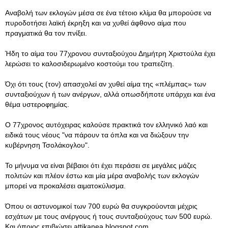
Aναβολή των εκλογών μέσα σε ένα τέτοιο κλίμα θα μπορούσε να
πυροδοτήσει λαϊκή έκρηξη και να χυθεί άφθονο αίμα που
πραγματικά θα τον πνίξει.
Ήδη το αίμα του 77χρονου συνταξιούχου Δημήτρη Χριστούλα έχει
λερώσει το καλοσιδερωμένο κοστούμι του τραπεζίτη.
Όχι ότι τους (τον) απασχολεί αν χυθεί αίμα της «πλέμπας» των
συνταξιούχων ή των ανέργων, αλλά οπωσδήποτε υπάρχει και ένα
θέμα υστεροφημίας.
Ο 77χρονος αυτόχειρας καλούσε πρακτικά τον ελληνικό λαό και
ειδικά τους νέους "να πάρουν τα όπλα και να διώξουν την
κυβέρνηση Τσολάκογλου".
Το μήνυμα να είναι βέβαιοι ότι έχει περάσει σε μεγάλες μάζες
πολιτών και πλέον έστω και μία μέρα αναβολής των εκλογών
μπορεί να προκαλέσει αιματοκύλισμα.
Όπου οι αστυνομικοί των 700 ευρώ θα συγκρούονται μέχρις
εσχάτων με τους ανέργους ή τους συνταξιούχους των 500 ευρώ.
Και όποιος επιβιώσει attikanea.blogspot.com