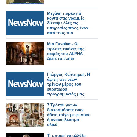
Μεγάλη πυρκαγιά
κοντά στις γραμμές
διέκοψε όλες τις
υπηρεσίες προς έναν
από τους πιο
πολυσύχναστους
σιδηροδρομικούς
Μια Γυναίκα - Οι
σταθμούς του
πρώτες εικόνες της
Λονδίνου.
σειράς του ALPHA -
Δείτε τα trailer
Γιώργος Κώτσηρας: Η
άφιξη των νέων
τρένων μέρος του
ευρύτερου
προγράμματός μας
για εκσυγχρονισμό
των σιδηροδρομικών
7 Τρόποι για να
μεταφορών.
διακοσμήσετε έναν
άδειο τοίχο με φυσικά
ή ανακυκλώσιμα
υλικά
Τι μπορεί να αλλάξει