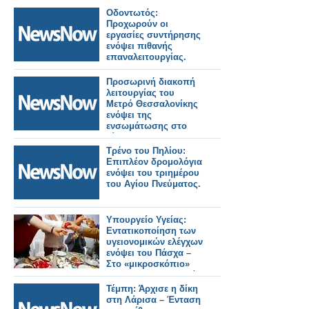
Οδοντωτός:
Προχωρούν οι
εργασίες συντήρησης
ενόψει πιθανής
επαναλειτουργίας.
Προσωρινή διακοπή
λειτουργίας του
Μετρό Θεσσαλονίκης
ενόψει της
ενσωμάτωσης στο
δίκτυο, της
επέκτασης προς την
Τρένο του Πηλίου:
Καλαμαριά –
Επιπλέον δρομολόγια
Ενισχυμένο σχέδιο
ενόψει του τριημέρου
μετακινήσεων από
του Αγίου Πνεύματος.
τον ΟΑΣΘ
Υπουργείο Υγείας:
Εντατικοποίηση των
υγειονομικών ελέγχων
ενόψει του Πάσχα –
Στο «μικροσκόπιο»
και τα σαρακοστιανά
Τέμπη: Άρχισε η δίκη
στη Λάρισα – Ένταση