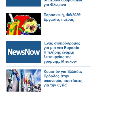
σημερινά δρομολόγια
για Φλώρινα
Παρασκευή, 4/6/2026:
Εργασίες ημέρας
Ένας σιδηρόδρομος
για μια νέα Ευρασία:
Η πλήρης έναρξη
λειτουργίας της
γραμμής, Μπακού-
Τιφλίδα-Καρς, αλλάζει
τα δεδομένα.
Κομισιόν για Ελλάδα:
Πρόοδος στην
οικονομία, συστάσεις
για την υγεία