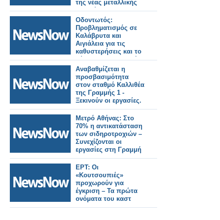
της νέας μεταλλικής
πεζογέφυρας στην
οδό Καλλιθέας"
Οδοντωτός:
Προβληματισμός σε
Καλάβρυτα και
Αιγιάλεια για τις
καθυστερήσεις και το
μέλλον της ιστορικής
σιδηροδρομικής
Αναβαθμίζεται η
γραμμής.
προσβασιμότητα
στον σταθμό Καλλιθέα
της Γραμμής 1 -
Ξεκινούν οι εργασίες.
Μετρό Αθήνας: Στο
70% η αντικατάσταση
των σιδηροτροχιών –
Συνεχίζονται οι
εργασίες στη Γραμμή
3.
ΕΡΤ: Οι
«Κουτσουπιές»
προχωρούν για
έγκριση – Τα πρώτα
ονόματα του καστ