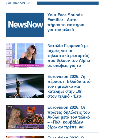
ΣΧΕΤΙΚΑ ΑΡΘΡΑ
Your Face Sounds
Familiar : Αυτοί
πήραν το εισιτήριο
για τον τελικό
Ναταλία Γερμανού με
αιχμές για τα
τηλεοπτικά ρεπορτάζ
που θέλουν τον Alpha
σε σκέψεις για το
Καλύτερα δε γίνεται...
Eurovision 2026: 7η
πέρασε η Ελλάδα από
τον ημιτελικό και
κατέληξε στην 10η
στον τελικό - Έτσι
μας ψήφισαν
Eurovision 2026: Οι
πρώτες δηλώσεις του
Ακύλα μετά τον τελικό
– «Πάλι κουβά!Δεν
ξέρω αν πρέπει να
ζητήσω συγγνώμη»