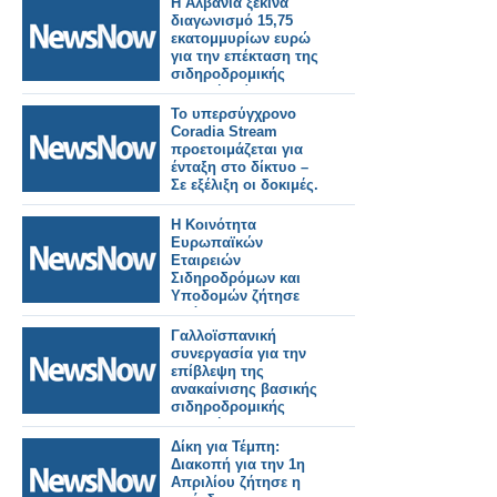
Η Αλβανία ξεκινά
διαγωνισμό 15,75
εκατομμυρίων ευρώ
για την επέκταση της
σιδηροδρομικής
γραμμής Τίρανα-
Δυρράχιο.
Το υπερσύγχρονο
Coradia Stream
προετοιμάζεται για
ένταξη στο δίκτυο –
Σε εξέλιξη οι δοκιμές.
Η Κοινότητα
Ευρωπαϊκών
Εταιρειών
Σιδηροδρόμων και
Υποδομών ζήτησε
από την Ε.Ε
αυξημένες επενδύσεις
Γαλλοϊσπανική
στις σιδηροδρομικές
συνεργασία για την
μεταφορές.
επίβλεψη της
ανακαίνισης βασικής
σιδηροδρομικής
γραμμής στην
Αλβανία.
Δίκη για Τέμπη:
Διακοπή για την 1η
Απριλίου ζήτησε η