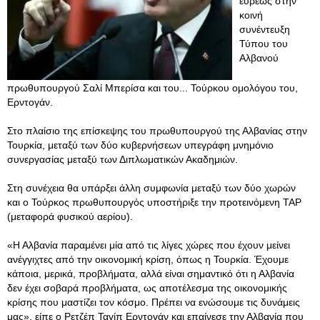
ευρέως στην
κοινή
συνέντευξη
Τύπου του
Αλβανού
πρωθυπουργού Σαλί Μπερίσα και του... Τούρκου ομολόγου του,
Ερντογάν.
Στο πλαίσιο της επίσκεψης του πρωθυπουργού της Αλβανίας στην
Τουρκία, μεταξύ των δύο κυβερνήσεων υπεγράφη μνημόνιο
συνεργασίας μεταξύ των Διπλωματικών Ακαδημιών.
Στη συνέχεια θα υπάρξει άλλη συμφωνία μεταξύ των δύο χωρών
και ο Τούρκος πρωθυπουργός υποστήριξε την προτεινόμενη TAP
(μεταφορά φυσικού αερίου).
«Η Αλβανία παραμένει μία από τις λίγες χώρες που έχουν μείνει
ανέγγιχτες από την οικονομική κρίση, όπως η Τουρκία. Έχουμε
κάποια, μερικά, προβλήματα, αλλά είναι σημαντικό ότι η Αλβανία
δεν έχει σοβαρά προβλήματα, ως αποτέλεσμα της οικονομικής
κρίσης που μαστίζει τον κόσμο. Πρέπει να ενώσουμε τις δυνάμεις
μας», είπε ο Ρετζέπ Ταγίπ Ερντογάν και επαίνεσε την Αλβανία που