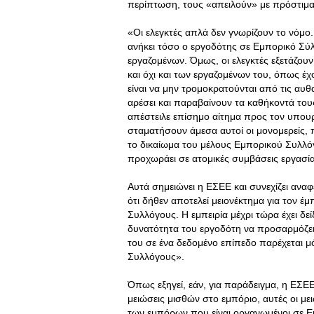
περίπτωση, τους «απειλούν» με πρόστιμα
«Οι ελεγκτές απλά δεν γνωρίζουν το νόμο.
ανήκει τόσο ο εργοδότης σε Εμπορικό Σύλ
εργαζομένων. Όμως, οι ελεγκτές εξετάζουν
και όχι και των εργαζομένων του, όπως 
είναι να μην τρομοκρατούνται από τις αυ
αρέσει και παραβαίνουν τα καθήκοντά τους
απέστειλε επίσημο αίτημα προς τον υπου
σταματήσουν άμεσα αυτοί οι μονομερείς, πρ
το δικαίωμα του μέλους Εμπορικού Συλλόγο
προχωράει σε ατομικές συμβάσεις εργασίας
Αυτά σημειώνει η ΕΣΕΕ και συνεχίζει αναφ
ότι δήθεν αποτελεί μειονέκτημα για τον 
Συλλόγους. Η εμπειρία μέχρι τώρα έχει δεί
δυνατότητα του εργοδότη να προσαρμόζε
του σε ένα δεδομένο επίπεδο παρέχεται 
Συλλόγους».
Όπως εξηγεί, εάν, για παράδειγμα, η ΕΣ
μειώσεις μισθών στο εμπόριο, αυτές οι μ
των εμπόρων που είναι οργανωμένοι σε 