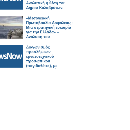
Αναλυτική η θέση του
Δήμου Καλαβρύτων.
«Μεσογειακή
Πρωτοβουλία Ασφάλειας:
Μια στρατηγική ευκαιρία
για την Ελλάδα» –
Ανάλυση του
Κωνσταντίνου
Μπαλωμένου
Διαγωνισμός
προσλήψεων
εργατοτεχνικού
προσωπικού
(παγιδοθέτες), με
σύμβαση εργασίας
ορισμένου χρόνου στο
πρόγραμμα δακοκτονίας
2026.