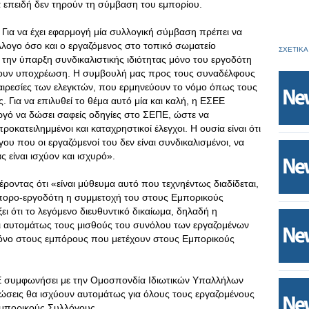
 επειδή δεν τηρούν τη σύμβαση του εμπορίου.
 Για να έχει εφαρμογή μία συλλογική σύμβαση πρέπει να
λογο όσο και ο εργαζόμενος στο τοπικό σωματείο
ΣΧΕΤΙΚΑ
 την ύπαρξη συνδικαλιστικής ιδιότητας μόνο του εργοδότη
έχουν υποχρέωση. Η συμβουλή μας προς τους συναδέλφους
θαιρεσίες των ελεγκτών, που ερμηνεύουν το νόμο όπως τους
. Για να επιλυθεί το θέμα αυτό μία και καλή, η ΕΣΕΕ
ργό να δώσει σαφείς οδηγίες στο ΣΕΠΕ, ώστε να
οκατειλημμένοι και καταχρηστικοί έλεγχοι. Η ουσία είναι ότι
υ που οι εργαζόμενοί του δεν είναι συνδικαλισμένοι, να
 είναι ισχύον και ισχυρό».
έροντας ότι «είναι μύθευμα αυτό που τεχνηέντως διαδίδεται,
έμπορο-εργοδότη η συμμετοχή του στους Εμπορικούς
ξει ότι το λεγόμενο διευθυντικό δικαίωμα, δηλαδή η
ι αυτομάτως τους μισθούς του συνόλου των εργαζομένων
μόνο στους εμπόρους που μετέχουν στους Εμπορικούς
ΕΕ συμφωνήσει με την Ομοσπονδία Ιδιωτικών Υπαλλήλων
ειώσεις θα ισχύουν αυτομάτως για όλους τους εργαζομένους
Εμπορικούς Συλλόγους.