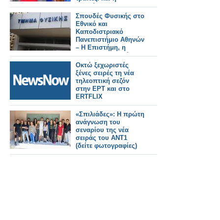
μετακίνηση της
Αναστασίας Γιάμαλη
Σπουδές Φυσικής στο
Εθνικό και
Καποδιστριακό
Πανεπιστήμιο Αθηνών
– Η Επιστήμη, η
Έρευνα, η Διεθνής
Αναγνώριση, οι
Οκτώ ξεχωριστές
Επαγγελματικές
ξένες σειρές τη νέα
Προοπτικές
τηλεοπτική σεζόν
στην ΕΡΤ και στο
ERTFLIX
«Σπιλιάδες»: Η πρώτη
ανάγνωση του
σεναρίου της νέα
σειράς του ΑΝΤ1
(δείτε φωτογραφίες)