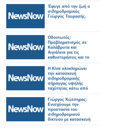
Πλακεντίας.
Έφυγε από την ζωή ο
σιδηροδρομικός
Γιώργος Τουρασής.
Οδοντωτός:
Προβληματισμός σε
Καλάβρυτα και
Αιγιάλεια για τις
καθυστερήσεις και το
μέλλον της ιστορικής
σιδηροδρομικής
Η Κίνα ολοκληρώνει
γραμμής.
την κατασκευή
σιδηροδρομικής
σήραγγας υψηλής
ταχύτητας κάτω από
τον ποταμό
Γιανγκτσέ.
Γιώργος Κώτσηρας:
Ενισχύουμε την
προστασία του
σιδηροδρομικού
δικτύου με κατασκευή
ενισχυμένης
περίφραξης σε
Θριάσιο, Θήβα και