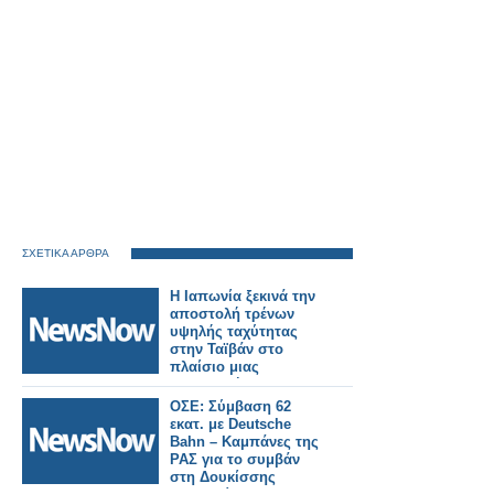
ΣΧΕΤΙΚΑ ΑΡΘΡΑ
Η Ιαπωνία ξεκινά την
αποστολή τρένων
υψηλής ταχύτητας
στην Ταϊβάν στο
πλαίσιο μιας
σημαντικής
σιδηροδρομικής
ΟΣΕ: Σύμβαση 62
παραγγελίας.
εκατ. με Deutsche
Bahn – Καμπάνες της
ΡΑΣ για το συμβάν
στη Δουκίσσης