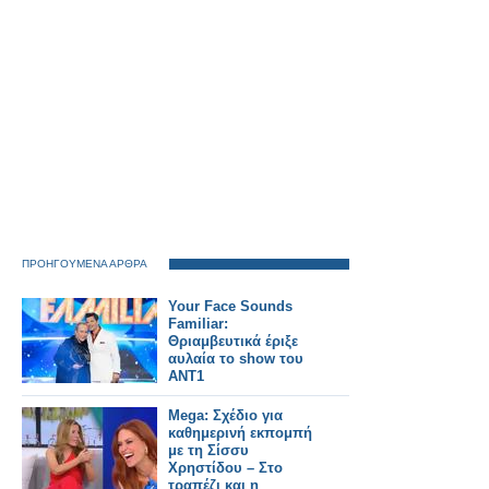
Ζευγολατιό.
ΠΡΟΗΓΟΥΜΕΝΑ ΑΡΘΡΑ
Your Face Sounds
Familiar:
Θριαμβευτικά έριξε
αυλαία το show του
ΑΝΤ1
Mega: Σχέδιο για
καθημερινή εκπομπή
με τη Σίσσυ
Χρηστίδου – Στο
τραπέζι και η