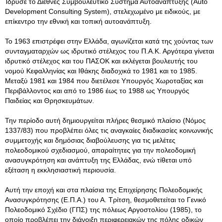
Ίδρυσε το Διεθνές Συμβουλευτικό Σύστημα Αυτοανάπτυξης (Auto
Development Consulting System), στελεχωμένο με ειδικούς, με
επίκεντρο την εθνική και τοπική αυτοανάπτυξη.
Το 1963 επιστρέφει στην Ελλάδα, αγωνίζεται κατά της χούντας των
συνταγματαρχών ως ιδρυτικό στέλεχος του Π.Α.Κ. Αργότερα γίνεται
ιδρυτικό στέλεχος και του ΠΑΣΟΚ και εκλέγεται βουλευτής του
νομού Κεφαλληνίας και Ιθάκης διαδοχικά το 1981 και το 1985.
Μεταξύ 1981 και 1984 που διετέλεσε Υπουργός Χωροταξίας και
Περιβάλλοντος και από το 1986 έως το 1988 ως Υπουργός
Παιδείας και Θρησκευμάτων.
Την περίοδο αυτή δημιουργείται πλήρες θεσμικό πλαίσιο (Νόμος
1337/83) που προβλέπει όλες τις αναγκαίες διαδικασίες κοινωνικής
συμμετοχής και δημόσιας διαβούλευσης για τις μελέτες
πολεοδομικού σχεδιασμού, απαραίτητες για την πολεοδομική
ανασυγκρότηση και ανάπτυξη της Ελλάδας, ενώ τίθεται υπό
εξέταση η εκκλησιαστική περιουσία.
Αυτή την εποχή και στα πλαίσια της Επιχείρησης Πολεοδομικής
Ανασυγκρότησης (Ε.Π.Α.) του Α. Τρίτση, θεσμοθετείται το Γενικό
Πολεοδομικό Σχέδιο (ΓΠΣ) της πόλεως Αργοστολίου (1985), το
οποίο προβλέπει την διάνοιξη περιφερειακών της πόλης οδικών