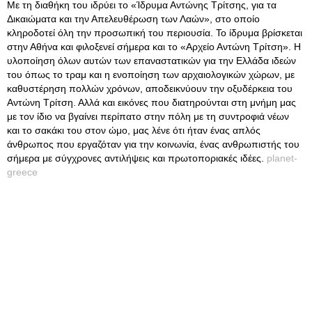
Με τη διαθήκη του ιδρύει το «Ίδρυμα Αντώνης Τρίτσης, για τα
Δικαιώματα και την Απελευθέρωση των Λαών», στο οποίο
κληροδοτεί όλη την προσωπική του περιουσία. Το ίδρυμα βρίσκεται
στην Αθήνα και φιλοξενεί σήμερα και το «Αρχείο Αντώνη Τρίτση». Η
υλοποίηση όλων αυτών των επαναστατικών για την Ελλάδα ιδεών
του όπως το τραμ και η ενοποίηση των αρχαιολογικών χώρων, με
καθυστέρηση πολλών χρόνων, αποδεικνύουν την οξυδέρκεια του
Αντώνη Τρίτση. Αλλά και εικόνες που διατηρούνται στη μνήμη μας
με τον ίδιο να βγαίνει περίπατο στην πόλη με τη συντροφιά νέων
και το σακάκι του στον ώμο, μας λένε ότι ήταν ένας απλός
άνθρωπος που εργαζόταν για την κοινωνία, ένας ανθρωπιστής του
σήμερα με σύγχρονες αντιλήψεις και πρωτοποριακές ιδέες.
planet-
greece