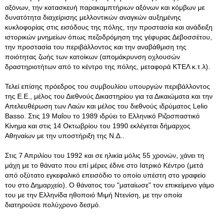
αξόνων, την κατασκευή παρακαμπτήριων αξόνων και κόμβων με
δυνατότητα διαχείρισης μελλοντικών αναγκών αυξημένης
κυκλοφορίας στις εισόδους της πόλης, την προστασία και ανάδειξη
ιστορικών μνημείων όπως πεζοδρόμηση της γέφυρας Δεβοσσέτου,
την προστασία του περιβάλλοντος και την αναβάθμιση της
ποιότητας ζωής των κατοίκων (απομάκρυνση οχλουσών
δραστηριοτήτων από το κέντρο της πόλης, μεταφορά ΚΤΕΛ κ.τ.λ).
Τελεί επίσης πρόεδρος του συμβουλίου υπουργών περιβάλλοντος
της Ε.Ε., μέλος του Διεθνούς Δικαστηρίου για τα Δικαιώματα και την
Απελευθέρωση των Λαών και μέλος του διεθνούς ιδρύματος Lelio
Basso. Στις 19 Μαΐου το 1989 ιδρύει το Ελληνικό Ριζοσπαστικό
Κίνημα και στις 14 Οκτωβρίου του 1990 εκλέγεται δήμαρχος
Αθηναίων με την υποστήριξη της Ν.Δ..
Στις 7 Απριλίου του 1992 και σε ηλικία μόλις 55 χρονών, χάνει τη
μάχη με το θάνατο που επί μέρες έδινε στο Ιατρικό Κέντρο (μετά
από οξύτατο εγκεφαλικό επεισόδιο το οποίο υπέστη στο γραφείο
του στο Δημαρχείο). Ο θάνατος του "ματαίωσε" τον επικείμενο γάμο
του με την Ελληνίδα ηθοποιό Μιμή Ντενίση, με την οποία
διατηρούσε πολύχρονο δεσμό.