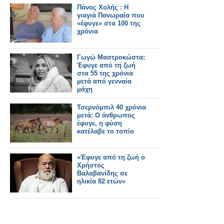
και κινηματογράφου
Πάνος Χολής : Η
γιαγιά Πανωραία που
«έφυγε» στα 100 της
χρόνια
Γωγώ Μαστροκώστα:
Έφυγε από τη ζωή
στα 55 της χρόνια
μετά από γενναία
μάχη
Τσερνόμπιλ 40 χρόνια
μετά: Ο άνθρωπος
έφυγε, η φύση
κατέλαβε το τοπίο
«Έφυγε από τη ζωή ο
Χρήστος
Βαλαβανίδης σε
ηλικία 82 ετών»