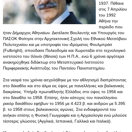
1937. Πέθανε
στις 7 Απριλίου
του 1992
Αθήνα την
περίοδο που
ήταν Δήμαρχος Αθηναίων. Διετέλεσε Βουλευτής και Υπουργός του
ΠΑΣΟΚ Φοίτησε στην Αρχιτεκτονική Σχολή του Εθνικού Μετσόβιου
Πολυτεχνείου και με υποτροφία του ιδρύματος Φουλμπράιτ
(Fulbright), σπούδασε Πολεοδομία και Χωροταξία στο τεχνολογικό
ινστιτούτο του Ιλλινόι (Illinois) των Η.Π.Α., ενώ 6 χρόνια αργότερα
ανακηρύχθηκε διδάκτωρ στο Μεταπτυχιακό Ινστιτούτο
Περιφερειακής Ανάπτυξης του Παντείου Πανεπιστημίου.
Στα νεαρά του χρόνια ασχολήθηκε με τον αθλητισμό διαπρέποντας
στο δέκαθλο και στο άλμα εις ύψος με πανελλήνιες και βαλκανικές
διακρίσεις. Υπήρξε πρωταθλητής Ελλάδος στο ύψος το 1956 και
στο δέκαθλο το 1958. Επίσης, ήταν κάτοχος του πανελληνίου
ρεκόρ δεκάθλου εφήβων το 1956 με 4.423 β. και ανδρών με 5.395
β. το 1958 στους βαλκανικούς αγώνες. Στα ενδιαφέροντά του
ανήκαν επίσης η Φυσική Γεωγραφία και η Αρχαιολογία ενώ μιλούσε
τέσσερις γλώσσες (Αγγλικά, Ισπανικά, Γαλλικά και Ιταλικά).