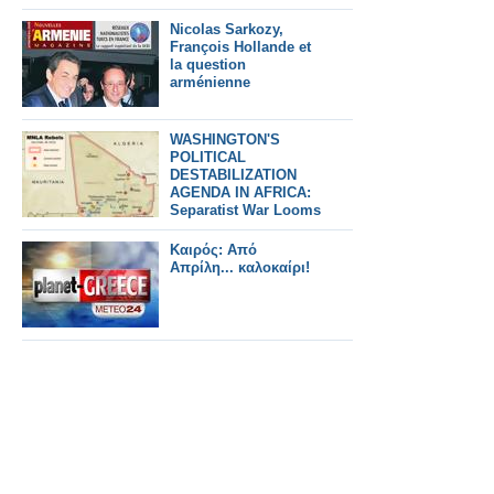
Nicolas Sarkozy,
François Hollande et
la question
arménienne
WASHINGTON'S
POLITICAL
DESTABILIZATION
AGENDA IN AFRICA:
Separatist War Looms
in Post-coup Mali
Καιρός: Από
Απρίλη... καλοκαίρι!