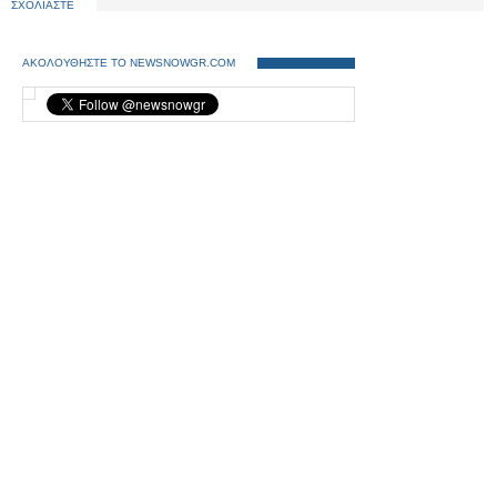
ΣΧΟΛΙΑΣΤΕ
ΑΚΟΛΟΥΘΗΣΤΕ ΤΟ NEWSNOWGR.COM