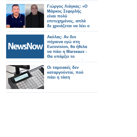
Γιώργος Λιάγκας: «Ο
Μάρκος Σεφερλής
είναι πολύ
επιτυχημένος, απλά
δε χρειάζεται να λέει ο
ίδιος πόσο καλά
πάει»
Ακύλας: Αν δεν
πήγαινα εγώ στη
Eurovision, θα ήθελα
να πάει η Marseaux -
Θα υπάρξει το
χειλόφωνο στη Βιέννη
Οι ταμειακές δεν
καταργούνται, πού
πάει η τάση