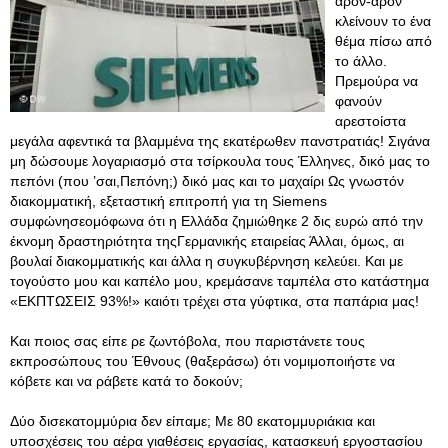
άρον-άρον
κλείνουν το ένα
θέμα πίσω από
το άλλο.
Πρεμούρα να
φανούν
αρεστοίστα
μεγάλα αφεντικά τα βλαμμένα της εκατέρωθεν πανστρατιάς! Σιγάνα
μη δώσουμε λογαριασμό στα τσίρκουλα τους Έλληνες, δικό μας το
πεπόνι (που ’σαι,Πεπόνη;) δικό μας και το μαχαίρι Ως γνωστόν
διακομματική, εξεταστική επιτροπή για τη Siemens
συμφώνησεομόφωνα ότι η Ελλάδα ζημιώθηκε 2 δις ευρώ από την
έκνομη δραστηριότητα τηςΓερμανικής εταιρείας Άλλαι, όμως, αι
βουλαί διακομματικής και άλλα η συγκυβέρνηση κελεύει. Και με
τογούστο μου και καπέλο μου, κρεμάσανε ταμπέλα στο κατάστημα
«ΕΚΠΤΩΣΕΙΣ 93%!» καιότι τρέχει στα γύφτικα, στα παπάρια μας!
Και ποιος σας είπε ρε ζωντόβολα, που παριστάνετε τους
εκπροσώπους του Έθνους (θαξεράσω) ότι νομιμοποιήστε να
κόβετε και να ράβετε κατά το δοκούν;
Δύο δισεκατομμύρια δεν είπαμε; Με 80 εκατομμυριάκια και
υποσχέσεις του αέρα γιαθέσεις εργασίας, κατασκευή εργοστασίου