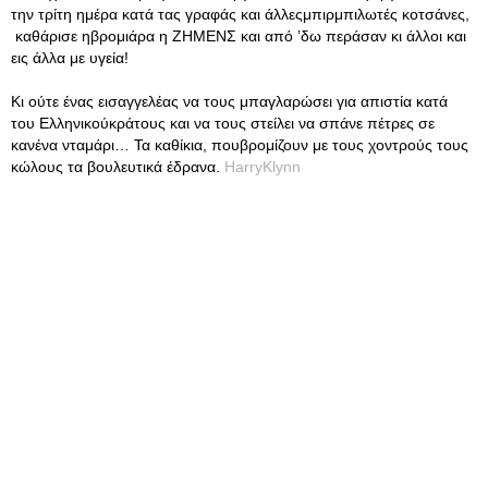
την τρίτη ημέρα κατά τας γραφάς και άλλεςμπιρμπιλωτές κοτσάνες,
καθάρισε ηβρομιάρα η ΖΗΜΕΝΣ και από ’δω περάσαν κι άλλοι και
εις άλλα με υγεία!
Κι ούτε ένας εισαγγελέας να τους μπαγλαρώσει για απιστία κατά
του Ελληνικούκράτους και να τους στείλει να σπάνε πέτρες σε
κανένα νταμάρι… Τα καθίκια, πουβρoμίζουν με τους χοντρούς τους
κώλους τα βουλευτικά έδρανα.
HarryKlynn