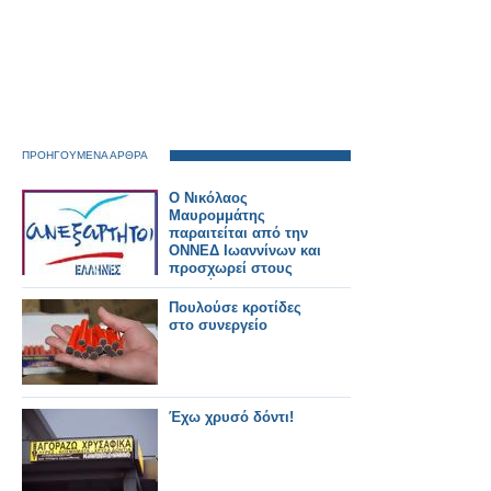
ΠΡΟΗΓΟΥΜΕΝΑ ΑΡΘΡΑ
Ο Νικόλαος
Μαυρομμάτης
παραιτείται από την
ΟΝΝΕΔ Ιωαννίνων και
προσχωρεί στους
"Ανεξάρτητους
Έλληνες"!
Πουλούσε κροτίδες
στο συνεργείο
Έχω χρυσό δόντι!