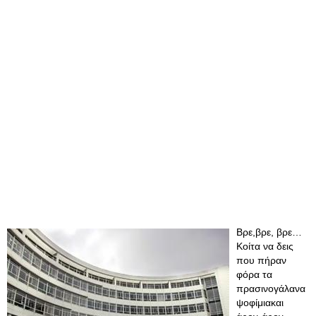
Βρε,βρε, βρε…
Κοίτα να δεις
που πήραν
φόρα τα
πρασινογάλανα
ψοφίμιακαι