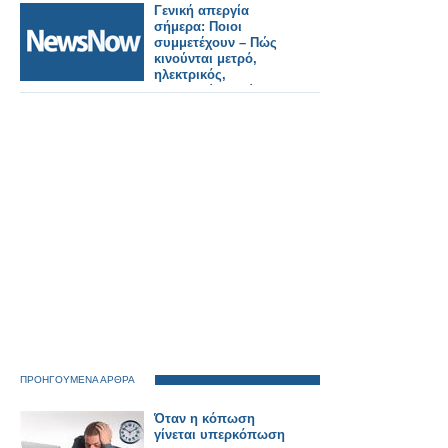
Eίναι δύο τελείως
Γενική απεργία
διαφορετικά
σήμερα: Ποιοι
περιστατικά
συμμετέχουν – Πώς
κινούνται μετρό,
ηλεκτρικός,
λεωφορεία, ταξί,
κανονικά οι πτήσεις,
Χειρόφρενο στα τρένα
ΠΡΟΗΓΟΥΜΕΝΑ ΑΡΘΡΑ
Όταν η κόπωση
γίνεται υπερκόπωση