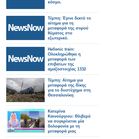
κόσμο.
Τέμπη: Έγινε δεκτό το
αίτημα για τη
μεταφορά της σορού
θύματος στο
εξωτερικό.
Ηellenic train:
Ολοκληρώθηκε η
μεταφορά των
επιβατων της
αμαξοστοιχίας 1332
Καλάβρυτα –
Διακοπτό
Τέμπη: Αίτημα για
μεταφορά της δίκης
για το δυστύχημα στη
Θεσσαλονίκη
Κατερίνα
Καινούργιου: Θλιβερό
να συγκρίνεται μία
δολοφονία με τη
μεταφορά μιας
τραγουδίστριας -