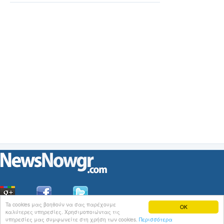
η ΡΑΕ
Ta cookies μας βοηθούν να σας παρέχουμε
OK
καλύτερες υπηρεσίες. Χρησιμοποιώντας τις
Οι
Ειδήσεις
του NewsNowgr.com στο
iNews
υπηρεσίες μας συμφωνείτε στη χρήση των cookies.
Περισσότερα