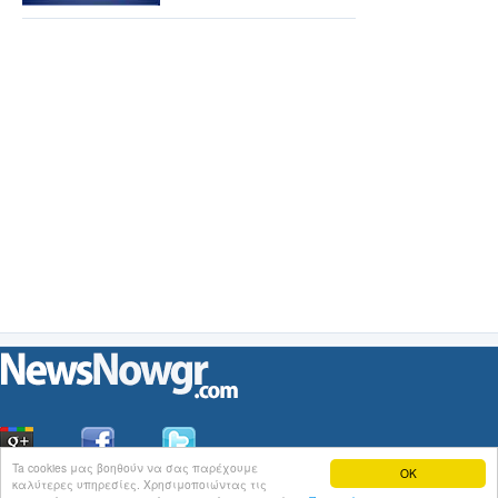
Ta cookies μας βοηθούν να σας παρέχουμε
OK
καλύτερες υπηρεσίες. Χρησιμοποιώντας τις
Οι
Ειδήσεις
του NewsNowgr.com στο
iNews