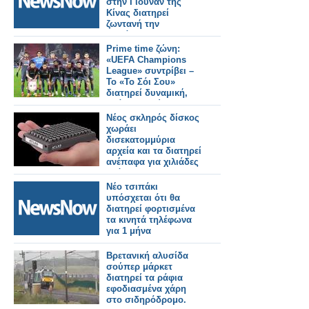
στην Γιουνάν της
Κίνας διατηρεί
ζωντανή την
παράδοση.
Prime time ζώνη:
«UEFA Champions
League» συντρίβει –
Το «Το Σόι Σου»
διατηρεί δυναμική,
«Ράδιο Αρβύλα»
σταθερό
Νέος σκληρός δίσκος
χωράει
δισεκατομμύρια
αρχεία και τα διατηρεί
ανέπαφα για χιλιάδες
χρόνια
Νέο τσιπάκι
υπόσχεται ότι θα
διατηρεί φορτισμένα
τα κινητά τηλέφωνα
για 1 μήνα
Βρετανική αλυσίδα
σούπερ μάρκετ
διατηρεί τα ράφια
εφοδιασμένα χάρη
στο σιδηρόδρομο.