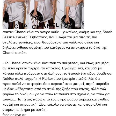
σακάκι Chanel είναι το όνειρο κάθε ...γυναίκας, ακόμη και της Sarah
Jessica Parker. H ηθοποιός που θεωρείται μια από τις πιο
στυλάτες γυναίκες, είναι θαυμάστρια του γαλλικού οίκου και
δηλώνει ενθουσιασμένη που κατάφερε να αποκτήσει το δικό της
Chanel σακάκι.
«To Chanel σακάκι είναι κάτι που το σκέφτεσαι, και ίσως μια μέρα,
αν είσαι αρκετά τυχερή, το αποκτάς. Εγώ έχω ένα, και μαζί με
κάποια άλλα πράγματα στη ζωή μου, το θεωρώ ένα είδος βραβείου.
Νιώθω πολύ τυχερή».Η Parker που έχει τρία παιδιά, λέει ότι
προσπαθεί να το φοράει όσο περισσότερο μπορεί, αφού ταιριάζει
με όλα: «Εξαρτάται από το στυλ της ζωής που κάνεις, αλλά εγώ
φοράω το δικό μου για να πάω τα παιδιά στο σχολείο, να πάω για
ψώνια… Το πετάς πάνω από ένα μικρό μαύρο φόρεμα και νιώθεις
κομψή και σημαντική. Είναι εύκολο να νιώσεις και σπορ αλλά και
ντυμένη επίσημα με αυτό».
fashionlove.gr