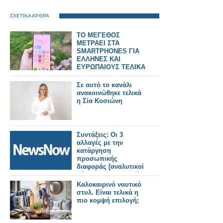
ΣΧΕΤΙΚΑ ΑΡΘΡΑ
ΤΟ ΜΕΓΕΘΟΣ
ΜΕΤΡΑΕΙ ΣΤΑ
SMARTPHONES ΓΙΑ
ΕΛΛΗΝΕΣ ΚΑΙ
ΕΥΡΩΠΑΙΟΥΣ ΤΕΛΙΚΑ
Σε αυτό το κανάλι
ανακοινώθηκε τελικά
η Σία Κοσιώνη
Συντάξεις: Οι 3
αλλαγές με την
κατάργηση
προσωπικής
διαφοράς [αναλυτικοί
πίνακες με τα τελικά
ποσά για όλα τα
Καλοκαιρινό ναυτικό
ταμεία.
στυλ. Είναι τελικά η
πιο κομψή επιλογή;