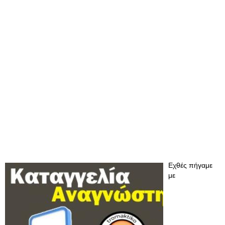
Εχθές πήγαμε
με