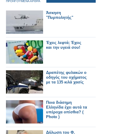
ΠΡΟΗΓΟΥΜΕΝΑ ΑΡΘΡΑ
Άσκηση
"Πυρπολητής"
Έχεις λεφτά; Έχεις
και την υγειά σου!
Δραπέτης φυλακών ο
οδηγός του οχήματος
με τα 135 κιλά χασίς
Ποια διάσημη
Ελληνίδα έχει αυτά τα
υπέροχα οπίσθια? (
Photo )
Δήλωση του Φ.