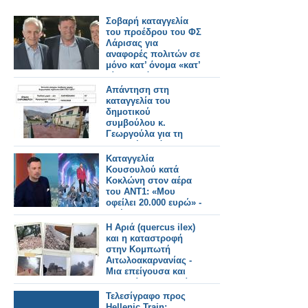
Σοβαρή καταγγελία
του προέδρου του ΦΣ
Λάρισας για
αναφορές πολιτών σε
μόνο κατ’ όνομα «κατ’
οίκον» διάθεση ΦΥΚ
Απάντηση στη
καταγγελία του
δημοτικού
συμβούλου κ.
Γεωργούλα για τη
παιδική χαρά
Αστακού.
Καταγγελία
Κουσουλού κατά
Κοκλώνη στον αέρα
του ΑΝΤ1: «Μου
οφείλει 20.000 ευρώ» -
Τα έχωσε και στην
Σίσσυ Χρηστίδου...
Η Αριά (quercus ilex)
και η καταστροφή
στην Κομπωτή
Αιτωλοακαρνανίας -
Μια επείγουσα και
εναγκαία καταγγελία.
Τελεσίγραφο προς
Hellenic Train: