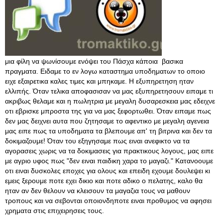
μια φίλη να ψωνίσουμε ενόψει του Πάσχα κάποια βασικα
πραγματα. Ειδαμε το εν λογω καταστημα υποδηματων το οποιο
ειχε εξαιρετικα καλες τιμες και μπηκαμε. Η εξυπηρετηση ηταν
ελλιπής. Όταν τελικα αποφασισαν να μας εξυπηρετησουν ειπαμε τι
ακριβως θελαμε και η πωλητρια με μεγαλη δυσαρεσκεια μας εδειχνε
οτι εβρισκε μπροστα της για να μας ξεφορτωθει. Όταν ειπαμε πως
δεν μας δειχνει αυτα που ζητησαμε το αφεντικο με μεγαλη αγενεια
μας ειπε πως τα υποδηματα τα βλεπουμε απ' τη βιτρινα και δεν τα
δοκιμαζουμε! Όταν του εξηγησαμε πως ειναι ανεφικτο να τα
αγορασεις χωρις να τα δοκιμασεις για πρακτικους λογους, μας ειπε
με αγριο υφος πως "δεν ειναι παιδικη χαρα το μαγαζι." Κατανοουμε
οτι ειναι δυσκολες εποχες για ολους και επειδη εχουμε δουλεψει κι
εμεις ξερουμε ποτε εχει δικιο και ποτε αδικο ο πελατης, καλο θα
ηταν αν δεν θελουν να κλεισουν τα μαγαζια τους να μαθουν
τροπους και να σεβονται οποιονδηποτε ειναι προθυμος να αφησει
χρηματα στις επιχειρησεις τους.