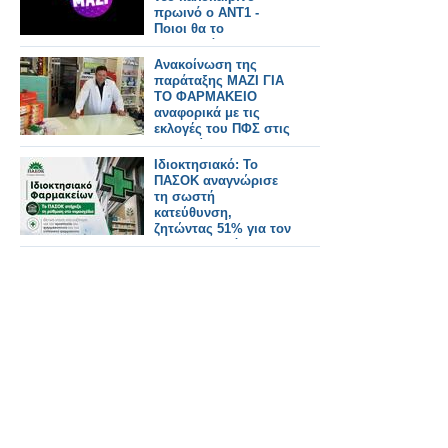
πρωινό ο ΑΝΤ1 -
Ποιοι θα το
παρουσιάζουν και τι
ώρα θα παίζει;
Ανακοίνωση της
παράταξης ΜΑΖΙ ΓΙΑ
ΤΟ ΦΑΡΜΑΚΕΙΟ
αναφορικά με τις
εκλογές του ΠΦΣ στις
28 Ιουνίου 2026
Ιδιοκτησιακό: Το
ΠΑΣΟΚ αναγνώρισε
τη σωστή
κατεύθυνση,
ζητώντας 51% για τον
φαρμακοποιό