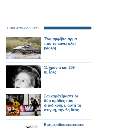
ΠΡΟΗΓΟΥΜΕΝΑ ΑΡΘΡΑ
Ένα αμφίβιο άρμα
που τα κάνει όλα!
(video)
11 χρόνια και 209
ημέρες...
Σανκαρέ:είμαστε οι
δύο ομάδες που
διεκδικούμε, αυτή τη
στιγμή, την 6η θέση
Εφημερίδεεεεεεεεεεεεεεεεεεςςςςςςςςςςςς