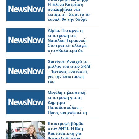
Η Έλενα Κατρίτση
αναλαμβάνει νέα
εκπομπή - Σε αυτό το
κανάλι θα την δούμε
Alpha: Πιο αργά η
επιστροφή της
Ναταλίας Γερμανού –
Στο τραπέζι αλλαγές
στο «Καλύτερα δε
γίνεται»
Survivor: Ανοιχτό το
μέλλον του στον ΣΚΑΪ
– Έντονες ενστάσεις
για την επιστροφή
του
Μεγάλη τηλεοπτική
επιστροφή για τη
Δήμητρα
Παπαδοπούλου –
Ποιος σκηνοθετεί τη
νέα της σειρά
Επιστροφή-βόμβα
στον ΑΝΤ1: Η Εύη
Κουτσαυτάκη για
θέση-κλειδί στον