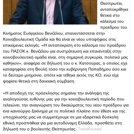
Θεσπρωτία,
ανταποκρίθηκε
θετικά στο
κάλεσμα του
προέδρου του
Κινήματος Ευάγγελου Βενιζέλου, επανεντάσσεται στην
Κοινοβουλευτική Ομάδα και θα είναι εκ νέου υποψήφιος στις
επικείμενες εκλογές. «Η ανταπόκριση στο κάλεσμα του προέδρου
του ΠΑΣΟΚ κ. Βενιζέλου για συστράτευση και επανένταξη στην
κοινοβουλευτική ομάδα είναι, στη σημερινή συγκυρία, πολιτικό μας
καθήκον», αναφέρει σε δήλωσή του ο κ. Κατσούρας, ο οποίος είχε
καταψηφίσει στη Βουλή τόσο την κυβέρνηση Παπαδήμου όσο και
το δεύτερο μνημόνιο, οπότε και τέθηκε εκτός της ΚΟ, ενώ είχε
ψηφίσει θετικά στη δανειακή σύμβαση.
«Η αποδοχή της πρόσκλησης σημαίνει την ανάληψη της
αναλογούσας ευθύνης μας για την κοινοβουλευτική περίοδο που
τελειώνει, την αναγνώριση του δικαιώματος του νέου προέδρου για
ένα καινούργιο ξεκίνημα με το πολιτικό πλαίσιο που έθεσε και της
υποχρέωσής μας να συμμετέχουμε σε μια εξαιρετικά δύσκολη
εθνική προσπάθεια για μια αυτοδύναμη Ελλάδα, προσθέτει στη
δήλωσή του ο βουλευτής Θεσπρωτίας.
TreloKouneli